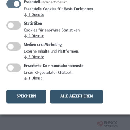
Essenziell
(immer erforderlich)
Mitarbeiter*in Studiengangsadministration
Essenzielle Cookies für Basis-Funktionen.
Elementarpädagogik
↓
3
Dienste
Administration
Statistiken
Cookies für anonyme Statistiken.
Mitarbeiter*in System Engineer / IT-Infrastruktur
↓
2
Dienste
Medien und Marketing
IT/Telekommunikation
Externe Inhalte und Plattformen.
↓
5
Dienste
Senior Lecturer - Angewandte Pflegewissenschaft
Erweiterte Kommunikationsdienste
Gesundheitsberufe, Hochschuldidaktik,
Unser KI-gestützter Chatbot.
Wissenschaft/Forschung
↓
1
Dienst
Senior Lecturer – Angewandte Pflegewissenschaft mit
Schwerpunkt Forschungscoaching
SPEICHERN
ALLE AKZEPTIEREN
Gesundheitsberufe, Hochschuldidaktik