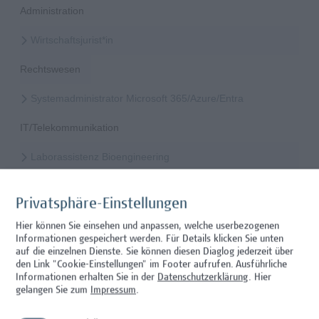
Administration
Wirtschaftsjurist*in
Rechtswesen
Systemadministrator Microsoft 365/Azure/Entra
IT/Telekommunikation
Laborassistenz Bioengineering
Wissenschaft/Forschung
Privatsphäre-Einstellungen
Mitarbeiter*in Studiengangsadministration
Hier können Sie einsehen und anpassen, welche userbezogenen
Informationen gespeichert werden. Für Details klicken Sie unten
Administration
auf die einzelnen Dienste. Sie können diesen Diaglog jederzeit über
den Link "Cookie-Einstellungen" im Footer aufrufen.
Ausführliche
Mitarbeiter*in Technischer Betrieb & Support
Informationen erhalten Sie in der
Datenschutzerklärung
. Hier
gelangen Sie zum
Impressum
.
Facility Management, Sonstiges