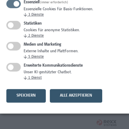
Essenziell
(immer erforderlich)
Mitarbeiter*in Studiengangsadministration
Essenzielle Cookies für Basis-Funktionen.
Elementarpädagogik
↓
3
Dienste
Administration
Statistiken
Cookies für anonyme Statistiken.
Mitarbeiter*in System Engineer / IT-Infrastruktur
↓
2
Dienste
Medien und Marketing
IT/Telekommunikation
Externe Inhalte und Plattformen.
↓
5
Dienste
Senior Lecturer - Angewandte Pflegewissenschaft
Erweiterte Kommunikationsdienste
Gesundheitsberufe, Hochschuldidaktik,
Unser KI-gestützter Chatbot.
Wissenschaft/Forschung
↓
1
Dienst
Senior Lecturer – Angewandte Pflegewissenschaft mit
Schwerpunkt Forschungscoaching
SPEICHERN
ALLE AKZEPTIEREN
Gesundheitsberufe, Hochschuldidaktik