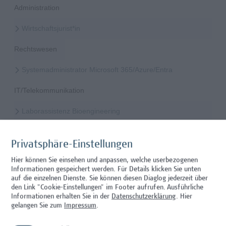
Administration
Wirtschaftsjurist*in
Rechtswesen
Systemadministrator Microsoft 365/Azure/Entra
IT/Telekommunikation
Laborassistenz Bioengineering
Wissenschaft/Forschung
Privatsphäre-Einstellungen
Mitarbeiter*in Studiengangsadministration
Hier können Sie einsehen und anpassen, welche userbezogenen
Informationen gespeichert werden. Für Details klicken Sie unten
Administration
auf die einzelnen Dienste. Sie können diesen Diaglog jederzeit über
den Link "Cookie-Einstellungen" im Footer aufrufen.
Ausführliche
Mitarbeiter*in Technischer Betrieb & Support
Informationen erhalten Sie in der
Datenschutzerklärung
. Hier
gelangen Sie zum
Impressum
.
Facility Management, Sonstiges