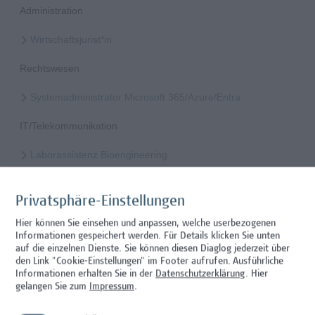
Administration
Wirtschaftsjurist*in
Rechtswesen
Systemadministrator Microsoft 365/Azure/Entra
IT/Telekommunikation
Laborassistenz Bioengineering
Wissenschaft/Forschung
Privatsphäre-Einstellungen
Mitarbeiter*in Studiengangsadministration
Hier können Sie einsehen und anpassen, welche userbezogenen
Informationen gespeichert werden. Für Details klicken Sie unten
Administration
auf die einzelnen Dienste. Sie können diesen Diaglog jederzeit über
den Link "Cookie-Einstellungen" im Footer aufrufen.
Ausführliche
Mitarbeiter*in Technischer Betrieb & Support
Informationen erhalten Sie in der
Datenschutzerklärung
. Hier
gelangen Sie zum
Impressum
.
Facility Management, Sonstiges