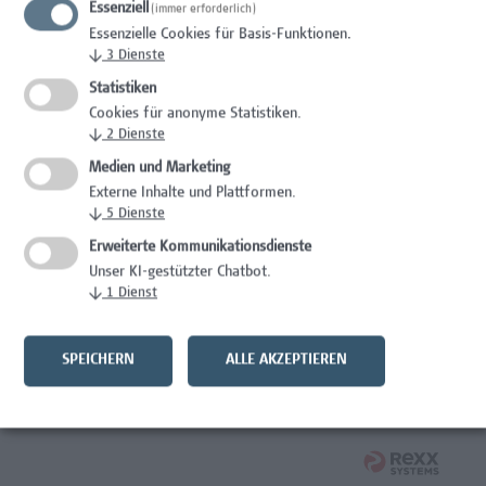
Essenziell
(immer erforderlich)
Mitarbeiter*in Studiengangsadministration
Essenzielle Cookies für Basis-Funktionen.
Elementarpädagogik
↓
3
Dienste
Administration
Statistiken
Cookies für anonyme Statistiken.
Mitarbeiter*in System Engineer / IT-Infrastruktur
↓
2
Dienste
Medien und Marketing
IT/Telekommunikation
Externe Inhalte und Plattformen.
↓
5
Dienste
Senior Lecturer - Angewandte Pflegewissenschaft
Erweiterte Kommunikationsdienste
Gesundheitsberufe, Hochschuldidaktik,
Unser KI-gestützter Chatbot.
Wissenschaft/Forschung
↓
1
Dienst
Senior Lecturer – Angewandte Pflegewissenschaft mit
Schwerpunkt Forschungscoaching
SPEICHERN
ALLE AKZEPTIEREN
Gesundheitsberufe, Hochschuldidaktik