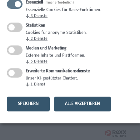
Essenziell
(immer erforderlich)
Mitarbeiter*in Studiengangsadministration
Essenzielle Cookies für Basis-Funktionen.
Elementarpädagogik
↓
3
Dienste
Administration
Statistiken
Cookies für anonyme Statistiken.
Mitarbeiter*in System Engineer / IT-Infrastruktur
↓
2
Dienste
Medien und Marketing
IT/Telekommunikation
Externe Inhalte und Plattformen.
↓
5
Dienste
Senior Lecturer - Angewandte Pflegewissenschaft
Erweiterte Kommunikationsdienste
Gesundheitsberufe, Hochschuldidaktik,
Unser KI-gestützter Chatbot.
Wissenschaft/Forschung
↓
1
Dienst
Senior Lecturer – Angewandte Pflegewissenschaft mit
Schwerpunkt Forschungscoaching
SPEICHERN
ALLE AKZEPTIEREN
Gesundheitsberufe, Hochschuldidaktik