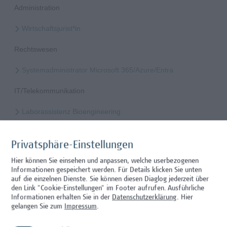
Administration
Wirtschaftsjurist*in
Rechtswesen
Systemadministrator Microsoft 365/Azure/Entra
IT/Telekommunikation
Laborassistenz Bioengineering
Wissenschaft/Forschung
Privatsphäre-Einstellungen
Mitarbeiter*in Studiengangsadministration
Hier können Sie einsehen und anpassen, welche userbezogenen
Informationen gespeichert werden. Für Details klicken Sie unten
Administration
auf die einzelnen Dienste. Sie können diesen Diaglog jederzeit über
den Link "Cookie-Einstellungen" im Footer aufrufen.
Ausführliche
Mitarbeiter*in Technischer Betrieb & Support
Informationen erhalten Sie in der
Datenschutzerklärung
. Hier
gelangen Sie zum
Impressum
.
Facility Management, Sonstiges