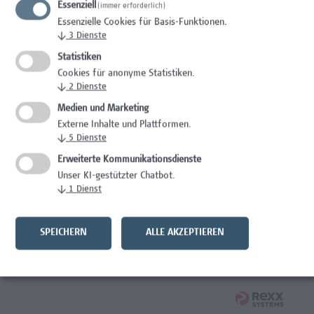
Essenziell
(immer erforderlich)
Mitarbeiter*in Studiengangsadministration
Essenzielle Cookies für Basis-Funktionen.
Elementarpädagogik
↓
3
Dienste
Administration
Statistiken
Cookies für anonyme Statistiken.
Mitarbeiter*in System Engineer / IT-Infrastruktur
↓
2
Dienste
Medien und Marketing
IT/Telekommunikation
Externe Inhalte und Plattformen.
↓
5
Dienste
Senior Lecturer - Angewandte Pflegewissenschaft
Erweiterte Kommunikationsdienste
Gesundheitsberufe, Hochschuldidaktik,
Unser KI-gestützter Chatbot.
Wissenschaft/Forschung
↓
1
Dienst
Senior Lecturer – Angewandte Pflegewissenschaft mit
Schwerpunkt Forschungscoaching
SPEICHERN
ALLE AKZEPTIEREN
Gesundheitsberufe, Hochschuldidaktik