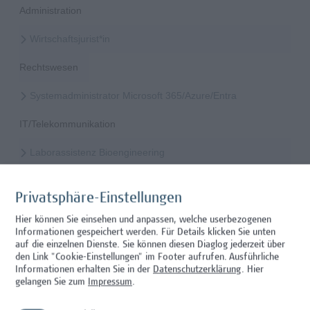
Administration
Wirtschaftsjurist*in
Rechtswesen
Systemadministrator Microsoft 365/Azure/Entra
IT/Telekommunikation
Laborassistenz Bioengineering
Wissenschaft/Forschung
Privatsphäre-Einstellungen
Mitarbeiter*in Studiengangsadministration
Hier können Sie einsehen und anpassen, welche userbezogenen
Informationen gespeichert werden. Für Details klicken Sie unten
Administration
auf die einzelnen Dienste. Sie können diesen Diaglog jederzeit über
den Link "Cookie-Einstellungen" im Footer aufrufen.
Ausführliche
Mitarbeiter*in Technischer Betrieb & Support
Informationen erhalten Sie in der
Datenschutzerklärung
. Hier
gelangen Sie zum
Impressum
.
Facility Management, Sonstiges