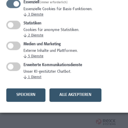
Essenziell
(immer erforderlich)
Mitarbeiter*in Studiengangsadministration
Essenzielle Cookies für Basis-Funktionen.
Elementarpädagogik
↓
3
Dienste
Administration
Statistiken
Cookies für anonyme Statistiken.
Mitarbeiter*in System Engineer / IT-Infrastruktur
↓
2
Dienste
Medien und Marketing
IT/Telekommunikation
Externe Inhalte und Plattformen.
↓
5
Dienste
Senior Lecturer - Angewandte Pflegewissenschaft
Erweiterte Kommunikationsdienste
Gesundheitsberufe, Hochschuldidaktik,
Unser KI-gestützter Chatbot.
Wissenschaft/Forschung
↓
1
Dienst
Senior Lecturer – Angewandte Pflegewissenschaft mit
Schwerpunkt Forschungscoaching
SPEICHERN
ALLE AKZEPTIEREN
Gesundheitsberufe, Hochschuldidaktik