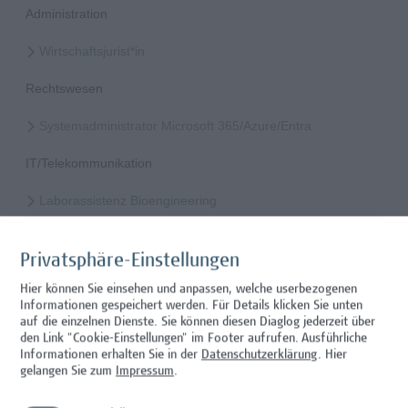
Administration
Wirtschaftsjurist*in
Rechtswesen
Systemadministrator Microsoft 365/Azure/Entra
IT/Telekommunikation
Laborassistenz Bioengineering
Wissenschaft/Forschung
Privatsphäre-Einstellungen
Mitarbeiter*in Studiengangsadministration
Hier können Sie einsehen und anpassen, welche userbezogenen
Informationen gespeichert werden. Für Details klicken Sie unten
Administration
auf die einzelnen Dienste. Sie können diesen Diaglog jederzeit über
den Link "Cookie-Einstellungen" im Footer aufrufen.
Ausführliche
Mitarbeiter*in Technischer Betrieb & Support
Informationen erhalten Sie in der
Datenschutzerklärung
. Hier
gelangen Sie zum
Impressum
.
Facility Management, Sonstiges