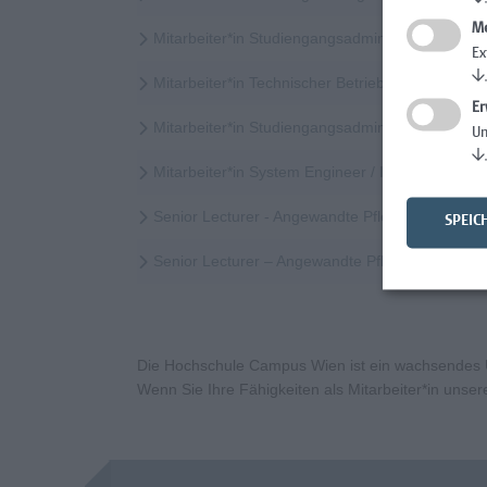
Me
Mitarbeiter*in Studiengangsadministration
Ex
↓
Mitarbeiter*in Technischer Betrieb & Support
Er
Mitarbeiter*in Studiengangsadministration Elem
Un
↓
Mitarbeiter*in System Engineer / IT-Infrastruktur
Senior Lecturer - Angewandte Pflegewissenscha
SPEIC
Senior Lecturer – Angewandte Pflegewissensch
Die Hochschule Campus Wien ist ein wachsendes Un
Wenn Sie Ihre Fähigkeiten als Mitarbeiter*in uns