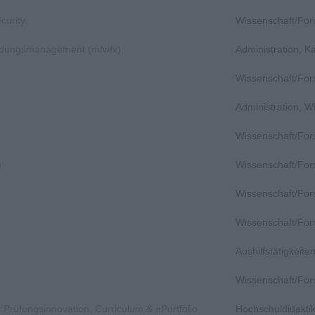
curity
Wissenschaft/Fo
bildungsmanagement (m/w/x)
Administration, 
Wissenschaft/Fo
Administration, 
Wissenschaft/Fo
)
Wissenschaft/Fo
)
Wissenschaft/Fo
Wissenschaft/Fo
Aushilfstätigkeit
Wissenschaft/Fo
 Prüfungsinnovation, Curriculum & ePortfolio
Hochschuldidakti