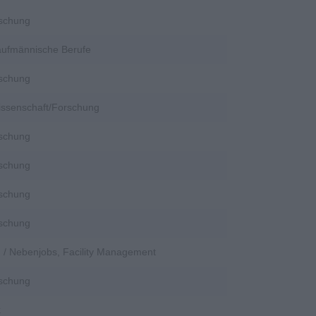
rschung
Kaufmännische Berufe
rschung
Wissenschaft/Forschung
rschung
rschung
rschung
rschung
en / Nebenjobs, Facility Management
rschung
k