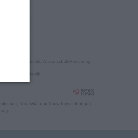
ent, Sonstiges
tion
e, Hochschuldidaktik, Wissenschaft/Forschung
e, Hochschuldidaktik
itschaft, Kreativität und Know-how einbringen.
rbung
.