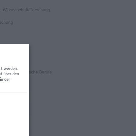
k, Wissenschaft/Forschung
rschung
ngenieurwesen
rt werden.
ent, Kaufmännische Berufe
it über den
in der
tion
rschung