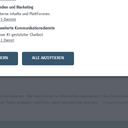
dien und Marketing
Administration
terne Inhalte und Plattformen.
5
Dienste
Facility Managem
weiterte Kommunikationsdienste
entarpädagogik
Administration
ser KI-gestützter Chatbot.
1
Dienst
IT/Telekommunika
ft
Gesundheitsberuf
HERN
ALLE AKZEPTIEREN
aft mit Schwerpunkt Forschungscoaching
Gesundheitsberuf
ternehmen. Wir sind immer an Menschen interessiert, die Einsatzbere
erem Team entfalten möchten, dann senden Sie uns Ihre
Initiativbewe