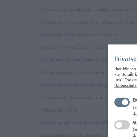
Senior Lecturer mit sozial-, politik-, wirtschaft
Mitarbeiter*in Forschungs- und Projektekoordi
Mitarbeiter*in Restaurant - Küchenhilfe
Mitarbeiter*in Restaurant - Küchenhilfe (Teilzeit)
Privats
Studentische*r Mitarbeiter*in - Prozessinnovatio
Hier können
Verantwortliche*r für Arbeitnehmer*innenschutz
Für Details 
Link "Cookie
Mitarbeiter*in International Office - Mobilitätskoor
Datenschutz
Assistenz der Forschungs- und Projektekoordina
Es
Es
Wirtschaftsjurist*in
↓
Systemadministrator Microsoft 365/Azure/Entra
St
Co
Laborassistenz Bioengineering
↓