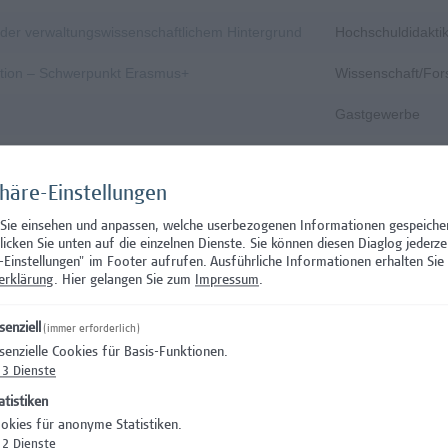
s- oder verwaltungswissenschaftlichem Hintergrund
Hochschuldidakti
nation – Schwerpunkt Erasmus+
Wissenschaft/Fo
Gastgewerbe
Gastgewerbe
phäre-Einstellungen
n und zirkuläres Bauen
Architektur/Baui
 Sie einsehen und anpassen, welche userbezogenen Informationen gespeiche
, Prävention, Krisen- und Notfallmanagement
Facility Managem
klicken Sie unten auf die einzelnen Dienste. Sie können diesen Diaglog jederze
-Einstellungen" im Footer aufrufen.
Ausführliche Informationen erhalten Sie 
dination (Teilzeit)
Administration
erklärung
. Hier gelangen Sie zum
Impressum
.
tion
Administration
senziell
(immer erforderlich)
senzielle Cookies für Basis-Funktionen.
Rechtswesen
3
Dienste
IT/Telekommunika
atistiken
okies für anonyme Statistiken.
Wissenschaft/Fo
2
Dienste