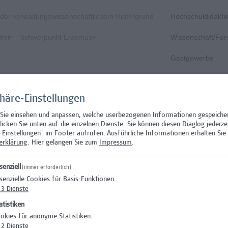
s- oder verwaltungswissenschaftlichem Hintergrund
Hochschuldidakti
nation – Schwerpunkt Erasmus+
Wissenschaft/Fo
Gastgewerbe
Gastgewerbe
phäre-Einstellungen
n und zirkuläres Bauen
Architektur/Baui
 Sie einsehen und anpassen, welche userbezogenen Informationen gespeiche
, Prävention, Krisen- und Notfallmanagement
Facility Managem
klicken Sie unten auf die einzelnen Dienste. Sie können diesen Diaglog jederze
-Einstellungen" im Footer aufrufen.
Ausführliche Informationen erhalten Sie 
dination (Teilzeit)
Administration
erklärung
. Hier gelangen Sie zum
Impressum
.
tion
Administration
senziell
(immer erforderlich)
senzielle Cookies für Basis-Funktionen.
Rechtswesen
3
Dienste
IT/Telekommunika
atistiken
okies für anonyme Statistiken.
Wissenschaft/Fo
2
Dienste