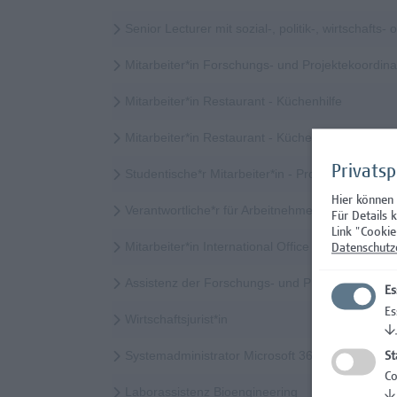
Senior Lecturer mit sozial-, politik-, wirtschaft
Mitarbeiter*in Forschungs- und Projektekoordi
Mitarbeiter*in Restaurant - Küchenhilfe
Mitarbeiter*in Restaurant - Küchenhilfe (Teilzeit)
Privats
Studentische*r Mitarbeiter*in - Prozessinnovatio
Hier können
Verantwortliche*r für Arbeitnehmer*innenschutz
Für Details 
Link "Cookie
Mitarbeiter*in International Office - Mobilitätskoor
Datenschutz
Assistenz der Forschungs- und Projektekoordina
Es
Es
Wirtschaftsjurist*in
↓
Systemadministrator Microsoft 365/Azure/Entra
St
Co
Laborassistenz Bioengineering
↓