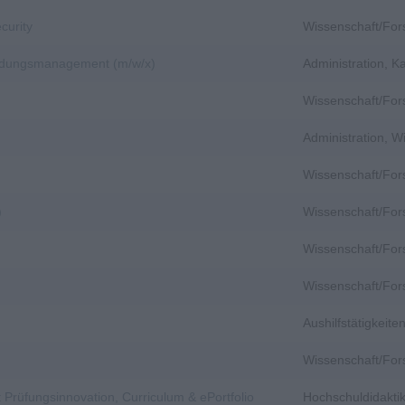
curity
Wissenschaft/Fo
bildungsmanagement (m/w/x)
Administration, 
Wissenschaft/Fo
Administration, 
Wissenschaft/Fo
)
Wissenschaft/Fo
)
Wissenschaft/Fo
Wissenschaft/Fo
Aushilfstätigkeit
Wissenschaft/Fo
 Prüfungsinnovation, Curriculum & ePortfolio
Hochschuldidakti