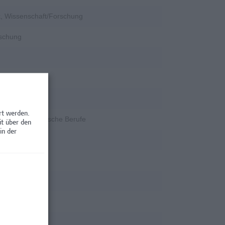
k, Wissenschaft/Forschung
rschung
ngenieurwesen
rt werden.
ent, Kaufmännische Berufe
it über den
in der
tion
rschung