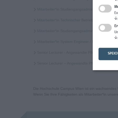
Me
Mitarbeiter*in Studiengangsadministration
Ex
↓
Mitarbeiter*in Technischer Betrieb & Support
Er
Mitarbeiter*in Studiengangsadministration Elem
Un
↓
Mitarbeiter*in System Engineer / IT-Infrastruktur
Senior Lecturer - Angewandte Pflegewissenscha
SPEIC
Senior Lecturer – Angewandte Pflegewissensch
Die Hochschule Campus Wien ist ein wachsendes Un
Wenn Sie Ihre Fähigkeiten als Mitarbeiter*in uns