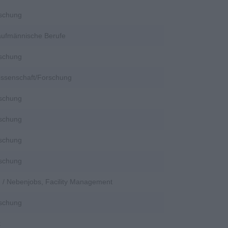
rschung
Kaufmännische Berufe
rschung
Wissenschaft/Forschung
rschung
rschung
rschung
rschung
en / Nebenjobs, Facility Management
rschung
k