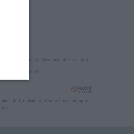
ent, Sonstiges
tion
e, Hochschuldidaktik, Wissenschaft/Forschung
e, Hochschuldidaktik
itschaft, Kreativität und Know-how einbringen.
rbung
.