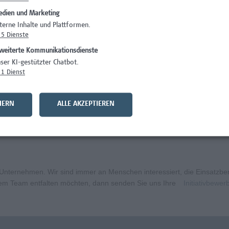
dien und Marketing
Administration
terne Inhalte und Plattformen.
5
Dienste
Facility Managem
weiterte Kommunikationsdienste
entarpädagogik
Administration
ser KI-gestützter Chatbot.
1
Dienst
IT/Telekommunika
ft
Gesundheitsberuf
HERN
ALLE AKZEPTIEREN
aft mit Schwerpunkt Forschungscoaching
Gesundheitsberuf
ternehmen. Wir sind immer an Menschen interessiert, die Einsatzbere
erem Team entfalten möchten, dann senden Sie uns Ihre
Initiativbewe