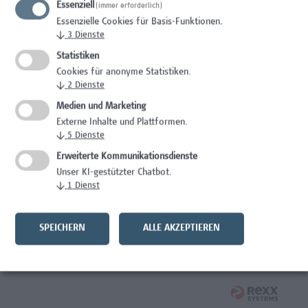
Essenziell
(immer erforderlich)
Mitarbeiter*in Studiengangsadministration
Essenzielle Cookies für Basis-Funktionen.
Elementarpädagogik
↓
3
Dienste
Administration
Statistiken
Cookies für anonyme Statistiken.
Mitarbeiter*in System Engineer / IT-Infrastruktur
↓
2
Dienste
Medien und Marketing
IT/Telekommunikation
Externe Inhalte und Plattformen.
↓
5
Dienste
Senior Lecturer - Angewandte Pflegewissenschaft
Erweiterte Kommunikationsdienste
Gesundheitsberufe, Hochschuldidaktik,
Unser KI-gestützter Chatbot.
Wissenschaft/Forschung
↓
1
Dienst
Senior Lecturer – Angewandte Pflegewissenschaft mit
Schwerpunkt Forschungscoaching
SPEICHERN
ALLE AKZEPTIEREN
Gesundheitsberufe, Hochschuldidaktik