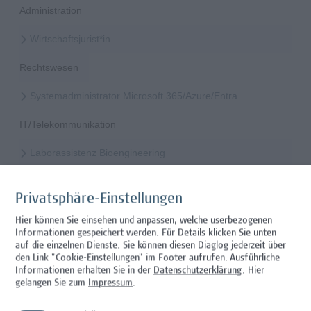
Administration
Wirtschaftsjurist*in
Rechtswesen
Systemadministrator Microsoft 365/Azure/Entra
IT/Telekommunikation
Laborassistenz Bioengineering
Wissenschaft/Forschung
Privatsphäre-Einstellungen
Mitarbeiter*in Studiengangsadministration
Hier können Sie einsehen und anpassen, welche userbezogenen
Informationen gespeichert werden. Für Details klicken Sie unten
Administration
auf die einzelnen Dienste. Sie können diesen Diaglog jederzeit über
den Link "Cookie-Einstellungen" im Footer aufrufen.
Ausführliche
Mitarbeiter*in Technischer Betrieb & Support
Informationen erhalten Sie in der
Datenschutzerklärung
. Hier
gelangen Sie zum
Impressum
.
Facility Management, Sonstiges