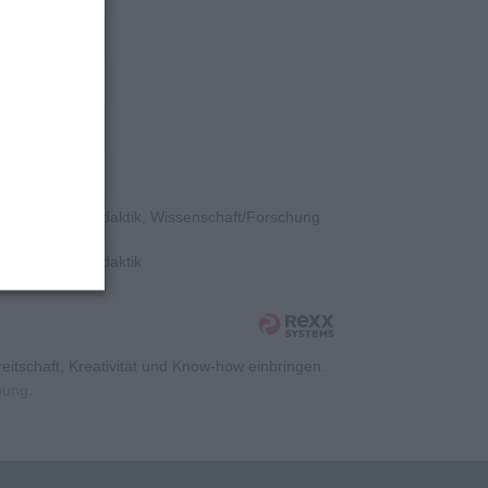
ent, Sonstiges
tion
e, Hochschuldidaktik, Wissenschaft/Forschung
e, Hochschuldidaktik
itschaft, Kreativität und Know-how einbringen.
rbung
.