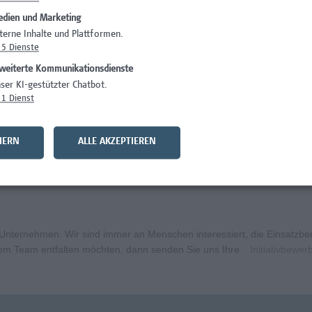
dien und Marketing
Administration
terne Inhalte und Plattformen.
5
Dienste
Facility Managem
weiterte Kommunikationsdienste
entarpädagogik
Administration
ser KI-gestützter Chatbot.
1
Dienst
IT/Telekommunika
ft
Gesundheitsberuf
HERN
ALLE AKZEPTIEREN
aft mit Schwerpunkt Forschungscoaching
Gesundheitsberuf
ternehmen. Wir sind immer an Menschen interessiert, die Einsatzbere
erem Team entfalten möchten, dann senden Sie uns Ihre
Initiativbewe