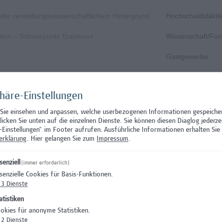
s- oder verwaltungswissenschaftlichem Hintergrund
Hochschuldidakti
nation – Schwerpunkt Erasmus+
Wissenschaft/Fo
Gastgewerbe
Gastgewerbe
phäre-Einstellungen
n und zirkuläres Bauen
Architektur/Baui
 Sie einsehen und anpassen, welche userbezogenen Informationen gespeiche
, Prävention, Krisen- und Notfallmanagement
Facility Managem
klicken Sie unten auf die einzelnen Dienste. Sie können diesen Diaglog jederze
-Einstellungen" im Footer aufrufen.
Ausführliche Informationen erhalten Sie 
dination (Teilzeit)
Administration
erklärung
. Hier gelangen Sie zum
Impressum
.
tion
Administration
senziell
(immer erforderlich)
senzielle Cookies für Basis-Funktionen.
Rechtswesen
3
Dienste
IT/Telekommunika
atistiken
okies für anonyme Statistiken.
Wissenschaft/Fo
2
Dienste