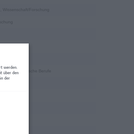
k, Wissenschaft/Forschung
rschung
ngenieurwesen
rt werden.
ent, Kaufmännische Berufe
it über den
in der
tion
rschung