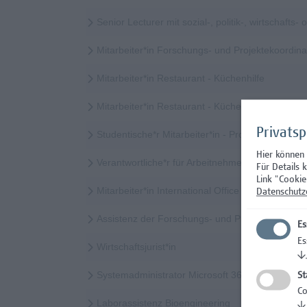
Senior Lecturer mit sozial-, politik-, wirtschaft
Mitarbeiter*in Forschungs- und Projektekoordi
Mitarbeiter*in Restaurant - Küchenhilfe
Mitarbeiter*in Restaurant - Küchenhilfe (Teilzeit)
Privats
Studentische*r Mitarbeiter*in - Prozessinnovatio
Hier können
Verantwortliche*r für Arbeitnehmer*innenschutz
Für Details 
Link "Cookie
Mitarbeiter*in International Office - Mobilitätskoor
Datenschutz
Assistenz der Forschungs- und Projektekoordina
Es
Es
Wirtschaftsjurist*in
↓
Systemadministrator Microsoft 365/Azure/Entra
St
Co
Laborassistenz Bioengineering
↓