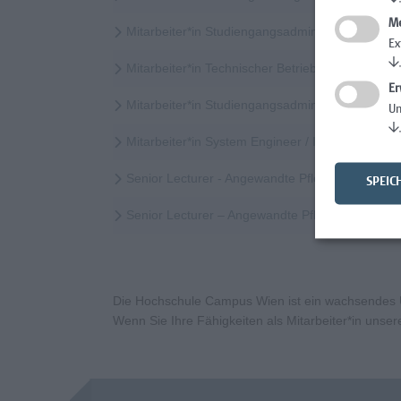
Me
Mitarbeiter*in Studiengangsadministration
Ex
↓
Mitarbeiter*in Technischer Betrieb & Support
Er
Mitarbeiter*in Studiengangsadministration Elem
Un
↓
Mitarbeiter*in System Engineer / IT-Infrastruktur
Senior Lecturer - Angewandte Pflegewissenscha
SPEIC
Senior Lecturer – Angewandte Pflegewissensch
Die Hochschule Campus Wien ist ein wachsendes Un
Wenn Sie Ihre Fähigkeiten als Mitarbeiter*in uns