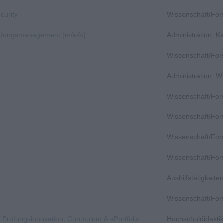
curity
Wissenschaft/Fo
bildungsmanagement (m/w/x)
Administration, 
Wissenschaft/Fo
Administration, 
Wissenschaft/Fo
)
Wissenschaft/Fo
)
Wissenschaft/Fo
Wissenschaft/Fo
Aushilfstätigkeit
Wissenschaft/Fo
 Prüfungsinnovation, Curriculum & ePortfolio
Hochschuldidakti