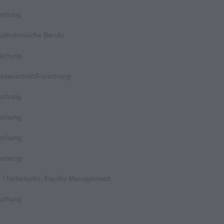
rschung
Kaufmännische Berufe
rschung
Wissenschaft/Forschung
rschung
rschung
rschung
rschung
en / Nebenjobs, Facility Management
rschung
k