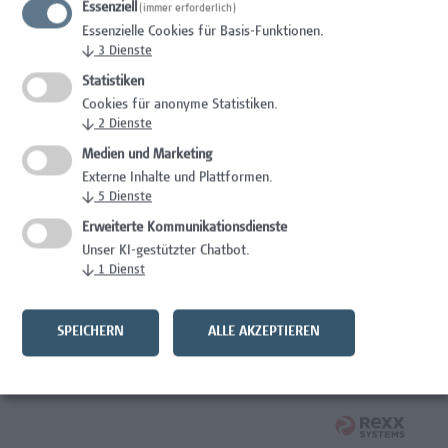
Essenziell
(immer erforderlich)
Mitarbeiter*in Studiengangsadministration
Essenzielle Cookies für Basis-Funktionen.
Elementarpädagogik
↓
3
Dienste
Administration
Statistiken
Cookies für anonyme Statistiken.
Mitarbeiter*in System Engineer / IT-Infrastruktur
↓
2
Dienste
Medien und Marketing
IT/Telekommunikation
Externe Inhalte und Plattformen.
↓
5
Dienste
Senior Lecturer - Angewandte Pflegewissenschaft
Erweiterte Kommunikationsdienste
Gesundheitsberufe, Hochschuldidaktik,
Unser KI-gestützter Chatbot.
Wissenschaft/Forschung
↓
1
Dienst
Senior Lecturer – Angewandte Pflegewissenschaft mit
Schwerpunkt Forschungscoaching
SPEICHERN
ALLE AKZEPTIEREN
Gesundheitsberufe, Hochschuldidaktik