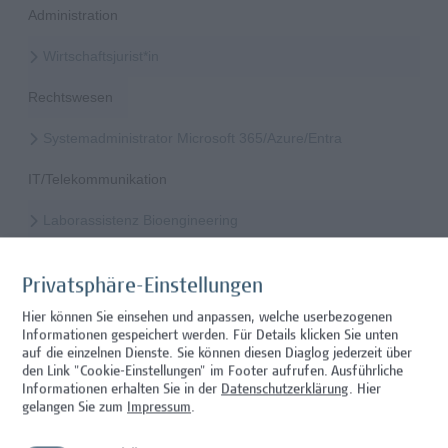
Administration
Wirtschaftsjurist*in
Rechtswesen
Systemadministrator Microsoft 365/Azure/Entra
IT/Telekommunikation
Laborassistenz Bioengineering
Wissenschaft/Forschung
Privatsphäre-Einstellungen
Mitarbeiter*in Studiengangsadministration
Hier können Sie einsehen und anpassen, welche userbezogenen
Informationen gespeichert werden. Für Details klicken Sie unten
Administration
auf die einzelnen Dienste. Sie können diesen Diaglog jederzeit über
den Link "Cookie-Einstellungen" im Footer aufrufen.
Ausführliche
Mitarbeiter*in Technischer Betrieb & Support
Informationen erhalten Sie in der
Datenschutzerklärung
. Hier
gelangen Sie zum
Impressum
.
Facility Management, Sonstiges