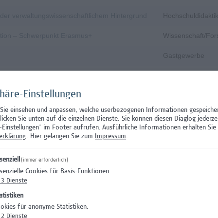
s- oder verwaltungswissenschaftlichem Hintergrund
Hochschuldidakti
nation – Schwerpunkt Erasmus+
Wissenschaft/Fo
Gastgewerbe
Gastgewerbe
phäre-Einstellungen
n und zirkuläres Bauen
Architektur/Baui
 Sie einsehen und anpassen, welche userbezogenen Informationen gespeiche
, Prävention, Krisen- und Notfallmanagement
Facility Managem
klicken Sie unten auf die einzelnen Dienste. Sie können diesen Diaglog jederze
-Einstellungen" im Footer aufrufen.
Ausführliche Informationen erhalten Sie 
dination (Teilzeit)
Administration
erklärung
. Hier gelangen Sie zum
Impressum
.
tion
Administration
senziell
(immer erforderlich)
senzielle Cookies für Basis-Funktionen.
Rechtswesen
3
Dienste
IT/Telekommunika
atistiken
okies für anonyme Statistiken.
Wissenschaft/Fo
2
Dienste