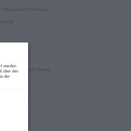
k, Wissenschaft/Forschung
rschung
ngenieurwesen
rt werden.
ent, Kaufmännische Berufe
it über den
in der
tion
rschung