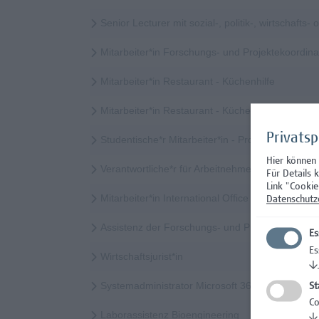
Senior Lecturer mit sozial-, politik-, wirtschaft
Mitarbeiter*in Forschungs- und Projektekoordi
Mitarbeiter*in Restaurant - Küchenhilfe
Mitarbeiter*in Restaurant - Küchenhilfe (Teilzeit)
Privats
Studentische*r Mitarbeiter*in - Prozessinnovatio
Hier können
Verantwortliche*r für Arbeitnehmer*innenschutz
Für Details 
Link "Cookie
Mitarbeiter*in International Office - Mobilitätskoor
Datenschutz
Assistenz der Forschungs- und Projektekoordina
Es
Es
Wirtschaftsjurist*in
↓
Systemadministrator Microsoft 365/Azure/Entra
St
Co
Laborassistenz Bioengineering
↓