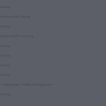
rschung
Kaufmännische Berufe
rschung
Wissenschaft/Forschung
rschung
rschung
rschung
rschung
en / Nebenjobs, Facility Management
rschung
k