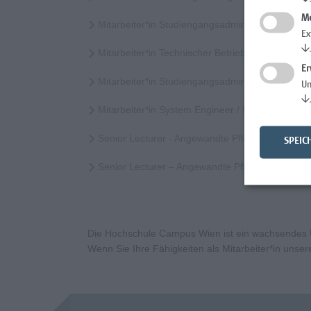
Me
Mitarbeiter*in Studiengangsadministration
Ex
↓
Mitarbeiter*in Technischer Betrieb & Support
Er
Mitarbeiter*in Studiengangsadministration Elem
Un
↓
Mitarbeiter*in System Engineer / IT-Infrastruktur
Senior Lecturer - Angewandte Pflegewissenscha
SPEIC
Senior Lecturer – Angewandte Pflegewissensch
Die Hochschule Campus Wien ist ein wachsendes Un
Wenn Sie Ihre Fähigkeiten als Mitarbeiter*in uns