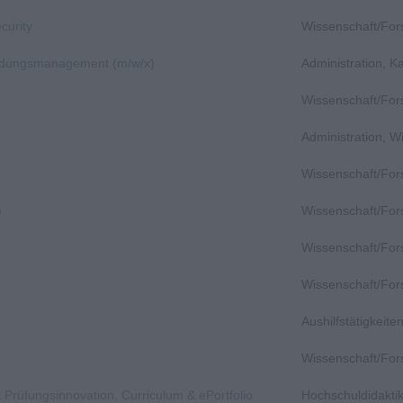
curity
Wissenschaft/Fo
bildungsmanagement (m/w/x)
Administration, 
Wissenschaft/Fo
Administration, 
Wissenschaft/Fo
)
Wissenschaft/Fo
)
Wissenschaft/Fo
Wissenschaft/Fo
Aushilfstätigkeit
Wissenschaft/Fo
 Prüfungsinnovation, Curriculum & ePortfolio
Hochschuldidakti