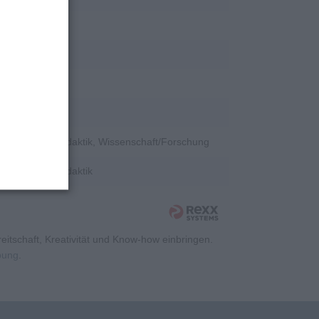
ent, Sonstiges
tion
e, Hochschuldidaktik, Wissenschaft/Forschung
e, Hochschuldidaktik
itschaft, Kreativität und Know-how einbringen.
rbung
.