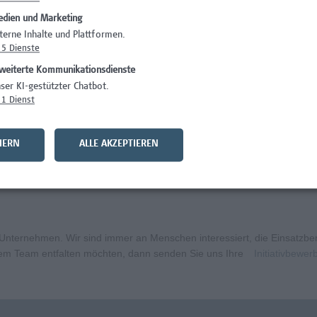
dien und Marketing
Administration
terne Inhalte und Plattformen.
5
Dienste
Facility Managem
weiterte Kommunikationsdienste
entarpädagogik
Administration
ser KI-gestützter Chatbot.
1
Dienst
IT/Telekommunika
ft
Gesundheitsberuf
HERN
ALLE AKZEPTIEREN
aft mit Schwerpunkt Forschungscoaching
Gesundheitsberuf
ternehmen. Wir sind immer an Menschen interessiert, die Einsatzbere
erem Team entfalten möchten, dann senden Sie uns Ihre
Initiativbewe