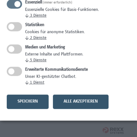
Essenziell
(immer erforderlich)
Essenzielle Cookies für Basis-Funktionen.
Studentische*r Mitarbeiter*in - Prozessinnovation und
↓
3
Dienste
zirkuläres Bauen
Statistiken
Architektur/Bauingenieurwesen
Cookies für anonyme Statistiken.
↓
2
Dienste
Systemadministrator Microsoft 365/Azure/Entra
Medien und Marketing
Externe Inhalte und Plattformen.
IT/Telekommunikation
↓
5
Dienste
Verantwortliche*r für Arbeitnehmer*innenschutz,
Erweiterte Kommunikationsdienste
Prävention, Krisen- und Notfallmanagement
Unser KI-gestützter Chatbot.
↓
1
Dienst
Facility Management, Kaufmännische Berufe
Wirtschaftsjurist*in
SPEICHERN
ALLE AKZEPTIEREN
Rechtswesen