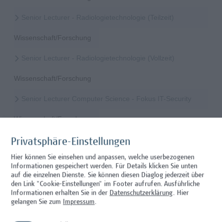
Senior Lecturer - Radiologietechnologie (Teilzeit)
Wissenschaft/Forschung
Senior Lecturer - Radiologietechnologie (Vollzeit)
Wissenschaft/Forschung
Senior Lecturer Computer Science - Fokus IT-Security
Wissenschaft/Forschung
Senior Lecturer mit sozial-, politik-, wirtschafts- oder
Privatsphäre-Einstellungen
verwaltungswissenschaftlichem Hintergrund
Hier können Sie einsehen und anpassen, welche userbezogenen
Informationen gespeichert werden. Für Details klicken Sie unten
Hochschuldidaktik, Wissenschaft/Forschung
auf die einzelnen Dienste. Sie können diesen Diaglog jederzeit über
den Link "Cookie-Einstellungen" im Footer aufrufen.
Ausführliche
Senior Lecturer – Angewandte Pflegewissenschaft mit
Informationen erhalten Sie in der
Datenschutzerklärung
. Hier
Schwerpunkt Forschungscoaching
gelangen Sie zum
Impressum
.
Gesundheitsberufe, Hochschuldidaktik