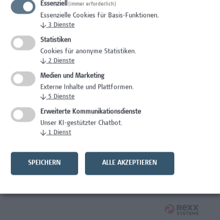
Essenziell
(immer erforderlich)
Essenzielle Cookies für Basis-Funktionen.
Studentische*r Mitarbeiter*in - Prozessinnovation und
↓
3
Dienste
zirkuläres Bauen
Statistiken
Architektur/Bauingenieurwesen
Cookies für anonyme Statistiken.
↓
2
Dienste
Systemadministrator Microsoft 365/Azure/Entra
Medien und Marketing
Externe Inhalte und Plattformen.
IT/Telekommunikation
↓
5
Dienste
Verantwortliche*r für Arbeitnehmer*innenschutz,
Erweiterte Kommunikationsdienste
Prävention, Krisen- und Notfallmanagement
Unser KI-gestützter Chatbot.
↓
1
Dienst
Facility Management, Kaufmännische Berufe
Wirtschaftsjurist*in
SPEICHERN
ALLE AKZEPTIEREN
Rechtswesen