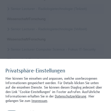
Senior Lecturer - Radiologietechnologie (Teilzeit)
Wissenschaft/Forschung
Senior Lecturer - Radiologietechnologie (Vollzeit)
Wissenschaft/Forschung
Senior Lecturer Computer Science - Fokus IT-Security
Wissenschaft/Forschung
Senior Lecturer mit sozial-, politik-, wirtschafts- oder
Privatsphäre-Einstellungen
verwaltungswissenschaftlichem Hintergrund
Hier können Sie einsehen und anpassen, welche userbezogenen
Informationen gespeichert werden. Für Details klicken Sie unten
Hochschuldidaktik, Wissenschaft/Forschung
auf die einzelnen Dienste. Sie können diesen Diaglog jederzeit über
den Link "Cookie-Einstellungen" im Footer aufrufen.
Ausführliche
Senior Lecturer – Angewandte Pflegewissenschaft mit
Informationen erhalten Sie in der
Datenschutzerklärung
. Hier
Schwerpunkt Forschungscoaching
gelangen Sie zum
Impressum
.
Gesundheitsberufe, Hochschuldidaktik