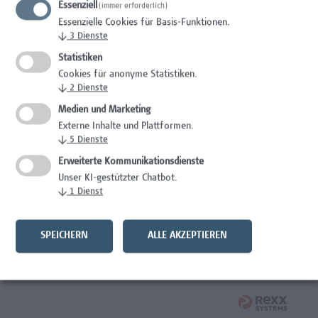
Essenziell
(immer erforderlich)
Essenzielle Cookies für Basis-Funktionen.
Studentische*r Mitarbeiter*in - Prozessinnovation und
↓
3
Dienste
zirkuläres Bauen
Statistiken
Architektur/Bauingenieurwesen
Cookies für anonyme Statistiken.
↓
2
Dienste
Systemadministrator Microsoft 365/Azure/Entra
Medien und Marketing
Externe Inhalte und Plattformen.
IT/Telekommunikation
↓
5
Dienste
Verantwortliche*r für Arbeitnehmer*innenschutz,
Erweiterte Kommunikationsdienste
Prävention, Krisen- und Notfallmanagement
Unser KI-gestützter Chatbot.
↓
1
Dienst
Facility Management, Kaufmännische Berufe
Wirtschaftsjurist*in
SPEICHERN
ALLE AKZEPTIEREN
Rechtswesen