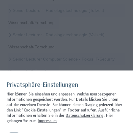
Senior Lecturer - Radiologietechnologie (Teilzeit)
Wissenschaft/Forschung
Senior Lecturer - Radiologietechnologie (Vollzeit)
Wissenschaft/Forschung
Senior Lecturer Computer Science - Fokus IT-Security
Wissenschaft/Forschung
Senior Lecturer mit sozial-, politik-, wirtschafts- oder
Privatsphäre-Einstellungen
verwaltungswissenschaftlichem Hintergrund
Hier können Sie einsehen und anpassen, welche userbezogenen
Informationen gespeichert werden. Für Details klicken Sie unten
Hochschuldidaktik, Wissenschaft/Forschung
auf die einzelnen Dienste. Sie können diesen Diaglog jederzeit über
den Link "Cookie-Einstellungen" im Footer aufrufen.
Ausführliche
Senior Lecturer – Angewandte Pflegewissenschaft mit
Informationen erhalten Sie in der
Datenschutzerklärung
. Hier
Schwerpunkt Forschungscoaching
gelangen Sie zum
Impressum
.
Gesundheitsberufe, Hochschuldidaktik