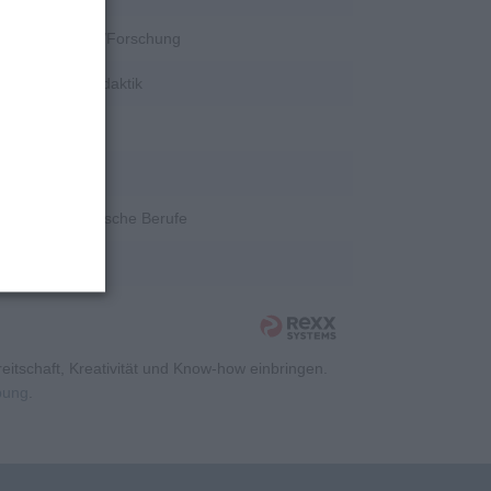
k, Wissenschaft/Forschung
e, Hochschuldidaktik
ngenieurwesen
tion
ent, Kaufmännische Berufe
itschaft, Kreativität und Know-how einbringen.
rbung
.