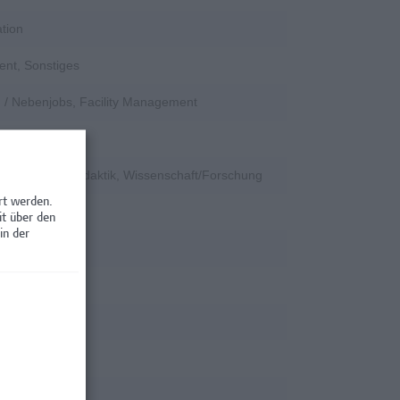
tion
ent, Sonstiges
en / Nebenjobs, Facility Management
k
e, Hochschuldidaktik, Wissenschaft/Forschung
rt werden.
rschung
it über den
in der
rschung
rschung
rschung
rschung
rschung