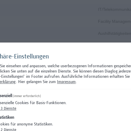
IT/Telekommunika
Facility Managem
Aushilfstätigkeit
 Prüfungsinnovation, Curriculum & ePortfolio
Hochschuldidakti
phäre-Einstellungen
ft
Gesundheitsberuf
 Sie einsehen und anpassen, welche userbezogenen Informationen gespeiche
Wissenschaft/Fo
klicken Sie unten auf die einzelnen Dienste. Sie können diesen Diaglog jederze
-Einstellungen" im Footer aufrufen.
Ausführliche Informationen erhalten Sie 
Wissenschaft/Fo
erklärung
. Hier gelangen Sie zum
Impressum
.
Wissenschaft/Fo
senziell
(immer erforderlich)
senzielle Cookies für Basis-Funktionen.
)
Wissenschaft/Fo
3
Dienste
)
Wissenschaft/Fo
atistiken
okies für anonyme Statistiken.
curity
Wissenschaft/Fo
2
Dienste