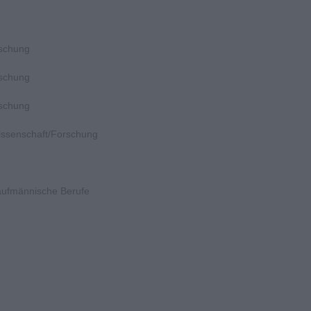
rschung
rschung
rschung
Wissenschaft/Forschung
Kaufmännische Berufe