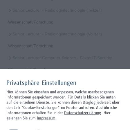
Senior Lecturer - Radiologietechnologie (Teilzeit)
Wissenschaft/Forschung
Senior Lecturer - Radiologietechnologie (Vollzeit)
Wissenschaft/Forschung
Senior Lecturer Computer Science - Fokus IT-Security
Wissenschaft/Forschung
Senior Lecturer mit sozial-, politik-, wirtschafts- oder
Privatsphäre-Einstellungen
verwaltungswissenschaftlichem Hintergrund
Hier können Sie einsehen und anpassen, welche userbezogenen
Informationen gespeichert werden. Für Details klicken Sie unten
Hochschuldidaktik, Wissenschaft/Forschung
auf die einzelnen Dienste. Sie können diesen Diaglog jederzeit über
den Link "Cookie-Einstellungen" im Footer aufrufen.
Ausführliche
Senior Lecturer – Angewandte Pflegewissenschaft mit
Informationen erhalten Sie in der
Datenschutzerklärung
. Hier
Schwerpunkt Forschungscoaching
gelangen Sie zum
Impressum
.
Gesundheitsberufe, Hochschuldidaktik