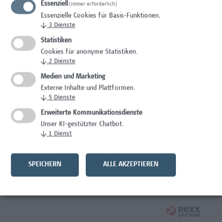
Essenziell
(immer erforderlich)
Essenzielle Cookies für Basis-Funktionen.
Studentische*r Mitarbeiter*in - Prozessinnovation und
↓
3
Dienste
zirkuläres Bauen
Statistiken
Architektur/Bauingenieurwesen
Cookies für anonyme Statistiken.
↓
2
Dienste
Systemadministrator Microsoft 365/Azure/Entra
Medien und Marketing
Externe Inhalte und Plattformen.
IT/Telekommunikation
↓
5
Dienste
Verantwortliche*r für Arbeitnehmer*innenschutz,
Erweiterte Kommunikationsdienste
Prävention, Krisen- und Notfallmanagement
Unser KI-gestützter Chatbot.
↓
1
Dienst
Facility Management, Kaufmännische Berufe
Wirtschaftsjurist*in
SPEICHERN
ALLE AKZEPTIEREN
Rechtswesen