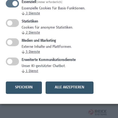
Essenziell
(immer erforderlich)
Essenzielle Cookies für Basis-Funktionen.
Studentische*r Mitarbeiter*in - Prozessinnovation und
↓
3
Dienste
zirkuläres Bauen
Statistiken
Architektur/Bauingenieurwesen
Cookies für anonyme Statistiken.
↓
2
Dienste
Systemadministrator Microsoft 365/Azure/Entra
Medien und Marketing
Externe Inhalte und Plattformen.
IT/Telekommunikation
↓
5
Dienste
Verantwortliche*r für Arbeitnehmer*innenschutz,
Erweiterte Kommunikationsdienste
Prävention, Krisen- und Notfallmanagement
Unser KI-gestützter Chatbot.
↓
1
Dienst
Facility Management, Kaufmännische Berufe
Wirtschaftsjurist*in
SPEICHERN
ALLE AKZEPTIEREN
Rechtswesen