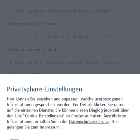
Senior Lecturer - Radiologietechnologie (Teilzeit)
Wissenschaft/Forschung
Senior Lecturer - Radiologietechnologie (Vollzeit)
Wissenschaft/Forschung
Senior Lecturer Computer Science - Fokus IT-Security
Wissenschaft/Forschung
Senior Lecturer mit sozial-, politik-, wirtschafts- oder
Privatsphäre-Einstellungen
verwaltungswissenschaftlichem Hintergrund
Hier können Sie einsehen und anpassen, welche userbezogenen
Informationen gespeichert werden. Für Details klicken Sie unten
Hochschuldidaktik, Wissenschaft/Forschung
auf die einzelnen Dienste. Sie können diesen Diaglog jederzeit über
den Link "Cookie-Einstellungen" im Footer aufrufen.
Ausführliche
Senior Lecturer – Angewandte Pflegewissenschaft mit
Informationen erhalten Sie in der
Datenschutzerklärung
. Hier
Schwerpunkt Forschungscoaching
gelangen Sie zum
Impressum
.
Gesundheitsberufe, Hochschuldidaktik