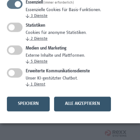
Essenziell
(immer erforderlich)
Wissenschaft/Forschung
Essenzielle Cookies für Basis-Funktionen.
↓
3
Dienste
Senior Lecturer - Radiologietechnologie (Vollzeit)
Statistiken
Wissenschaft/Forschung
Cookies für anonyme Statistiken.
↓
2
Dienste
Senior Lecturer - Radiologietechnologie (Teilzeit)
Medien und Marketing
Externe Inhalte und Plattformen.
Wissenschaft/Forschung
↓
5
Dienste
Laborassistenz Bioengineering
Erweiterte Kommunikationsdienste
Unser KI-gestützter Chatbot.
Wissenschaft/Forschung
↓
1
Dienst
Mitarbeiter*in Forschungs- und Projektekoordination –
Schwerpunkt Erasmus+
SPEICHERN
ALLE AKZEPTIEREN
Wissenschaft/Forschung