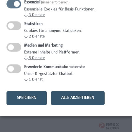
Essenziell
(immer erforderlich)
Wissenschaft/Forschung
Essenzielle Cookies für Basis-Funktionen.
↓
3
Dienste
Senior Lecturer - Radiologietechnologie (Vollzeit)
Statistiken
Wissenschaft/Forschung
Cookies für anonyme Statistiken.
↓
2
Dienste
Senior Lecturer - Radiologietechnologie (Teilzeit)
Medien und Marketing
Externe Inhalte und Plattformen.
Wissenschaft/Forschung
↓
5
Dienste
Laborassistenz Bioengineering
Erweiterte Kommunikationsdienste
Unser KI-gestützter Chatbot.
Wissenschaft/Forschung
↓
1
Dienst
Mitarbeiter*in Forschungs- und Projektekoordination –
Schwerpunkt Erasmus+
SPEICHERN
ALLE AKZEPTIEREN
Wissenschaft/Forschung