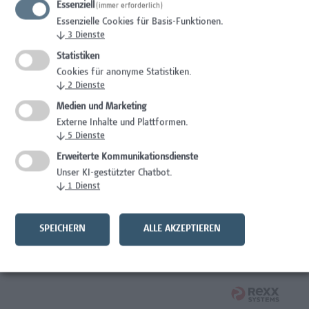
Essenziell
(immer erforderlich)
Wissenschaft/Forschung
Essenzielle Cookies für Basis-Funktionen.
↓
3
Dienste
Senior Lecturer - Radiologietechnologie (Vollzeit)
Statistiken
Wissenschaft/Forschung
Cookies für anonyme Statistiken.
↓
2
Dienste
Senior Lecturer - Radiologietechnologie (Teilzeit)
Medien und Marketing
Externe Inhalte und Plattformen.
Wissenschaft/Forschung
↓
5
Dienste
Laborassistenz Bioengineering
Erweiterte Kommunikationsdienste
Unser KI-gestützter Chatbot.
Wissenschaft/Forschung
↓
1
Dienst
Mitarbeiter*in Forschungs- und Projektekoordination –
Schwerpunkt Erasmus+
SPEICHERN
ALLE AKZEPTIEREN
Wissenschaft/Forschung