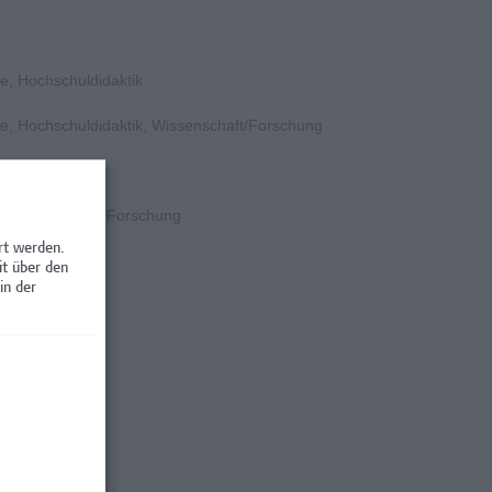
e, Hochschuldidaktik
e, Hochschuldidaktik, Wissenschaft/Forschung
k
k, Wissenschaft/Forschung
rt werden.
tion
it über den
in der
tion
rschung
rschung
rschung