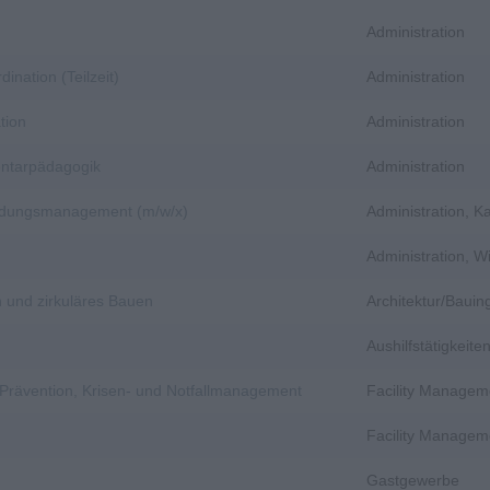
Administration
dination (Teilzeit)
Administration
tion
Administration
entarpädagogik
Administration
bildungsmanagement (m/w/x)
Administration, 
Administration, 
n und zirkuläres Bauen
Architektur/Baui
Aushilfstätigkeit
, Prävention, Krisen- und Notfallmanagement
Facility Managem
Facility Managem
Gastgewerbe