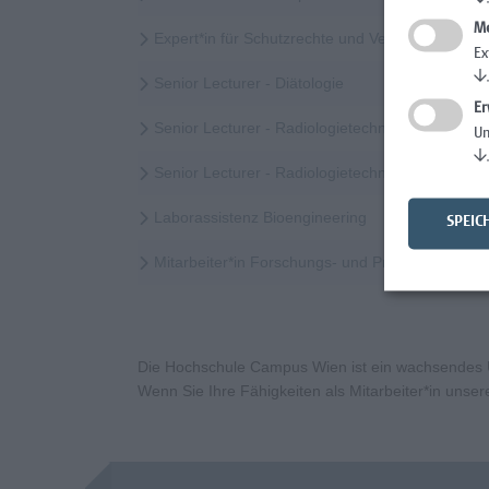
Me
Expert*in für Schutzrechte und Verwertung
Ex
↓
Senior Lecturer - Diätologie
Er
Senior Lecturer - Radiologietechnologie (Vollzeit
Un
↓
Senior Lecturer - Radiologietechnologie (Teilzeit
Laborassistenz Bioengineering
SPEIC
Mitarbeiter*in Forschungs- und Projektekoordi
Die Hochschule Campus Wien ist ein wachsendes Un
Wenn Sie Ihre Fähigkeiten als Mitarbeiter*in uns