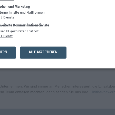
dien und Marketing
Wissenschaft/Fo
terne Inhalte und Plattformen.
5
Dienste
Wissenschaft/Fo
weiterte Kommunikationsdienste
)
Wissenschaft/Fo
ser KI-gestützter Chatbot.
1
Dienst
)
Wissenschaft/Fo
Wissenschaft/Fo
HERN
ALLE AKZEPTIEREN
nation – Schwerpunkt Erasmus+
Wissenschaft/Fo
ternehmen. Wir sind immer an Menschen interessiert, die Einsatzbere
erem Team entfalten möchten, dann senden Sie uns Ihre
Initiativbewe