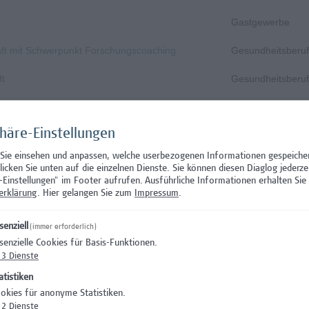
Gastgewerbe
aft mit Schwerpunkt Forschungscoaching
Gesundheitsberuf
ft
Gesundheitsberuf
 Prüfungsinnovation, Curriculum & ePortfolio
Hochschuldidakti
phäre-Einstellungen
s- oder verwaltungswissenschaftlichem Hintergrund
Hochschuldidakti
 Sie einsehen und anpassen, welche userbezogenen Informationen gespeiche
IT/Telekommunika
klicken Sie unten auf die einzelnen Dienste. Sie können diesen Diaglog jederze
-Einstellungen" im Footer aufrufen.
Ausführliche Informationen erhalten Sie 
IT/Telekommunika
erklärung
. Hier gelangen Sie zum
Impressum
.
Rechtswesen
senziell
(immer erforderlich)
senzielle Cookies für Basis-Funktionen.
Wissenschaft/Fo
3
Dienste
Wissenschaft/Fo
atistiken
okies für anonyme Statistiken.
curity
Wissenschaft/Fo
2
Dienste