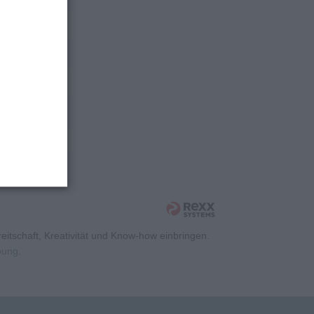
rschung
rschung
rschung
rschung
rschung
rschung
itschaft, Kreativität und Know-how einbringen.
rbung
.