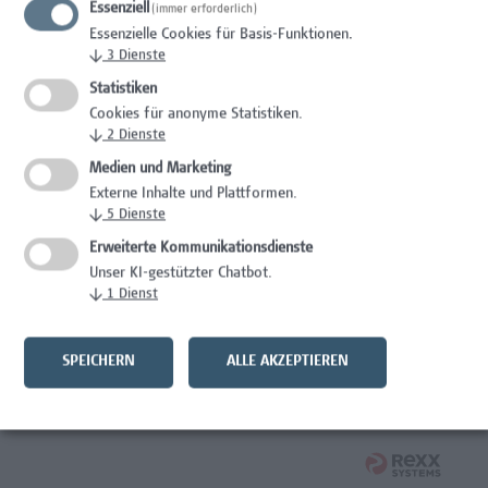
Essenziell
(immer erforderlich)
Wissenschaft/Forschung
Essenzielle Cookies für Basis-Funktionen.
↓
3
Dienste
Senior Lecturer - Radiologietechnologie (Vollzeit)
Statistiken
Wissenschaft/Forschung
Cookies für anonyme Statistiken.
↓
2
Dienste
Senior Lecturer - Radiologietechnologie (Teilzeit)
Medien und Marketing
Externe Inhalte und Plattformen.
Wissenschaft/Forschung
↓
5
Dienste
Laborassistenz Bioengineering
Erweiterte Kommunikationsdienste
Unser KI-gestützter Chatbot.
Wissenschaft/Forschung
↓
1
Dienst
Mitarbeiter*in Forschungs- und Projektekoordination –
Schwerpunkt Erasmus+
SPEICHERN
ALLE AKZEPTIEREN
Wissenschaft/Forschung