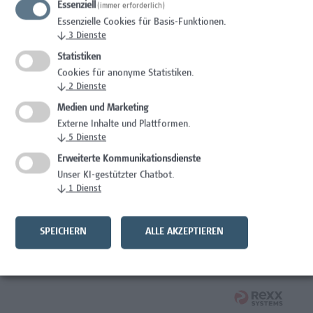
Essenziell
(immer erforderlich)
Wissenschaft/Forschung
Essenzielle Cookies für Basis-Funktionen.
↓
3
Dienste
Senior Lecturer - Radiologietechnologie (Vollzeit)
Statistiken
Wissenschaft/Forschung
Cookies für anonyme Statistiken.
↓
2
Dienste
Senior Lecturer - Radiologietechnologie (Teilzeit)
Medien und Marketing
Externe Inhalte und Plattformen.
Wissenschaft/Forschung
↓
5
Dienste
Laborassistenz Bioengineering
Erweiterte Kommunikationsdienste
Unser KI-gestützter Chatbot.
Wissenschaft/Forschung
↓
1
Dienst
Mitarbeiter*in Forschungs- und Projektekoordination –
Schwerpunkt Erasmus+
SPEICHERN
ALLE AKZEPTIEREN
Wissenschaft/Forschung