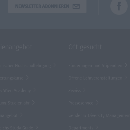
NEWSLETTER ABONNIEREN
dienangebot
Oft gesucht
mischer Hochschullehrgang
Förderungen und Stipendien
eitungskurse
Offene Lehrveranstaltungen
s Wien Academy
Zewiss
lung Studienjahr
Presseservice
enangebot
Gender & Diversity Managemen
eichs Study Guide
Departments