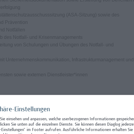
erfolgung
sstättenschutzausschusssitzung (ASA-Sitzung) sowie des
nd Prävention
nd Notfällen
eb des Notfall- und Krisenmanagements
eitung von Schulungen und Übungen des Notfall- und
it Unternehmenskommunikation, Infrastrukturmanagement und
ensten sowie externen Dienstleister*innen
phäre-Einstellungen
erheitsrelevante Ausbildung (HTL, Fachhochschule, Universitä
 Sie einsehen und anpassen, welche userbezogenen Informationen gespeiche
gemäß ASchG (oder Bereitschaft, diese zeitnah zu absolvieren)
klicken Sie unten auf die einzelnen Dienste. Sie können diesen Diaglog jederze
sen-/Notfallmanagement oder vergleichbaren Funktionen
-Einstellungen" im Footer aufrufen.
Ausführliche Informationen erhalten Sie 