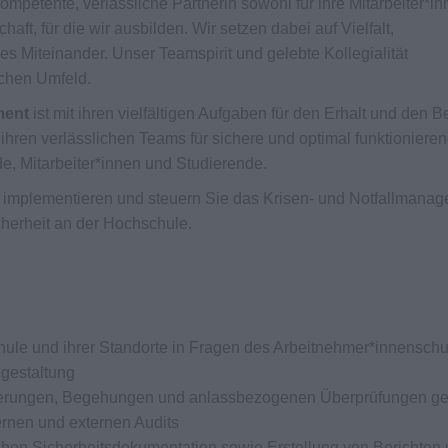
kompetente, verlässliche Partnerin sowohl für ihre Mitarbeiter*i
aft, für die wir ausbilden. Wir setzen dabei auf Vielfalt,
es Miteinander. Unser Teamspirit und gelebte Kollegialität
lichen Umfeld.
ment
ist mit ihren vielfältigen Aufgaben für den Erhalt und den B
t ihren verlässlichen Teams für sichere und optimal funktioniere
e, Mitarbeiter*innen und Studierende.
n, implementieren und steuern Sie das Krisen- und Notfallmana
cherheit an der Hochschule.
ule und ihrer Standorte in Fragen des Arbeitnehmer*innenschu
zgestaltung
uierungen, Begehungen und anlassbezogenen Überprüfungen 
ernen und externen Audits
chen Sicherheitsdokumentation sowie Erstellung von Berichten