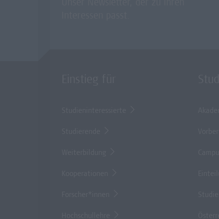
Unser Newsletter, der zu Ihren
Interessen passt.
Einstieg für
Stu
Studieninteressierte
Akade
Studierende
Vorber
Weiterbildung
Campu
Kooperationen
Eintei
Forscher*innen
Studi
Hochschullehre
Österr