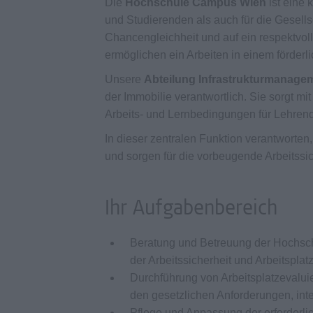
Die
Hochschule Campus Wien
ist eine 
und Studierenden als auch für die Gesellsch
Chancengleichheit und auf ein respektvoll
ermöglichen ein Arbeiten in einem förder
Unsere
Abteilung Infrastrukturmanage
der Immobilie verantwortlich. Sie sorgt mi
Arbeits- und Lernbedingungen für Lehrend
In dieser zentralen Funktion verantworte
und sorgen für die vorbeugende Arbeitssi
Ihr Aufgabenbereich
Beratung und Betreuung der Hochsch
der Arbeitssicherheit und Arbeitsplat
Durchführung von Arbeitsplatzeval
den gesetzlichen Anforderungen, int
Pflege und Anpassung der erforderli