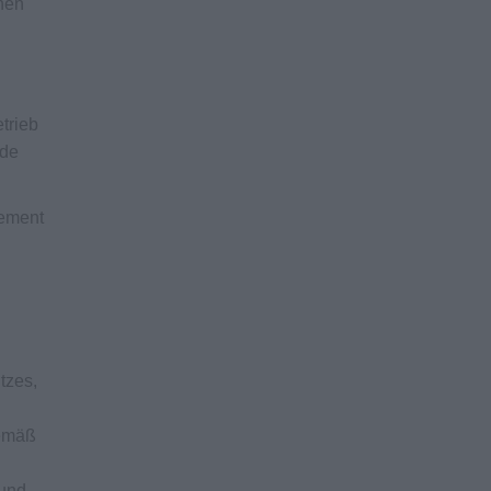
nnen
etrieb
nde
gement
tzes,
gemäß
 und