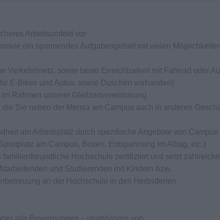
icheres Arbeitsumfeld vor
m sowie ein spannendes Aufgabengebiet mit vielen Möglichkeiten
e Verkehrsnetz, sowie beste Erreichbarkeit mit Fahrrad oder Au
 für E-Bikes und Autos, sowie Duschen vorhanden)
en im Rahmen unserer Gleitzeitvereinbarung
e, die Sie neben der Mensa am Campus auch in anderen Geschä
ndheit am Arbeitsplatz durch spezifische Angebote von Campus 
g, Sportplatz am Campus, Boxen, Entspannung im Alltag, etc.)
amilienfreundliche Hochschule zertifiziert und setzt zahlreiche
tarbeitenden und Studierenden mit Kindern bzw.
derbetreuung an der Hochschule in den Herbstferien
daher alle Bewerbungen – unabhängig von