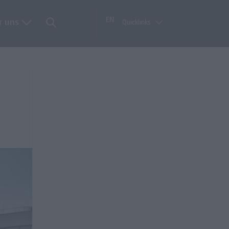
EN
r uns
Quicklinks