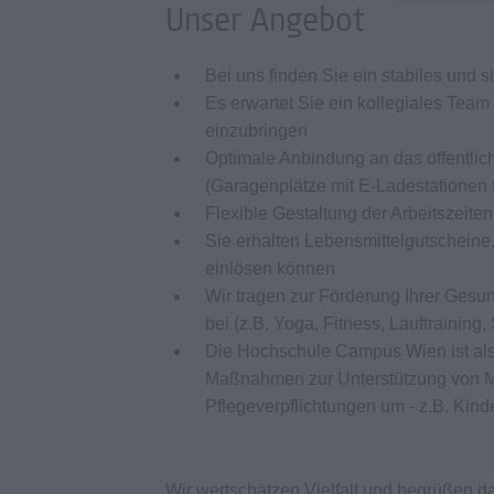
Unser Angebot
Bei uns finden Sie ein stabiles und s
Es erwartet Sie ein kollegiales Tea
einzubringen
Optimale Anbindung an das öffentlich
(Garagenplätze mit E-Ladestationen
Flexible Gestaltung der Arbeitszeit
Sie erhalten Lebensmittelgutschein
einlösen können
Wir tragen zur Förderung Ihrer Gesu
bei (z.B. Yoga, Fitness, Lauftrainin
Die Hochschule Campus Wien ist als f
Maßnahmen zur Unterstützung von Mi
Pflegeverpflichtungen um - z.B. Kin
Wir wertschätzen Vielfalt und begrüßen 