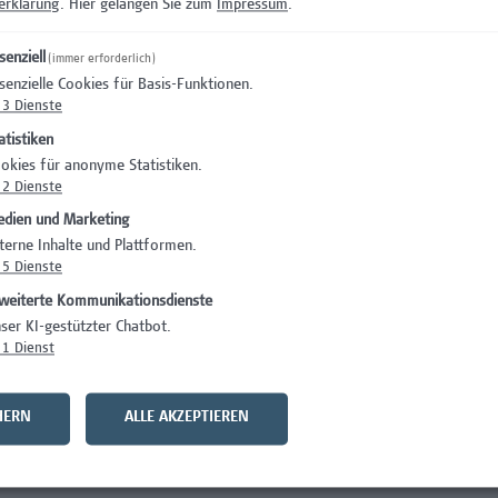
erklärung
. Hier gelangen Sie zum
Impressum
.
rung von Übungen sowie in Risiko- und Gefährdungsbeurteilun
rden und Einsatzorganisationen
senziell
(immer erforderlich)
tes Denken und Handeln; Entscheidungsstärke sowie
senzielle Cookies für Basis-Funktionen.
3
Dienste
in runden ihr Profil ab
atistiken
okies für anonyme Statistiken.
2
Dienste
ngen
dien und Marketing
terne Inhalte und Plattformen.
5
Dienste
 Beschäftigungsausmaß von 39 Wochenstunden
weiterte Kommunikationsdienste
ehaltssystem der Hochschule Campus Wien und hängt von den
ser KI-gestützter Chatbot.
. Das Mindestentgelt beträgt EUR 3.764,-- brutto monatlich
1
Dienst
bei 5 anrechenbaren Berufsjahren) - die Hochschule Campus Wi
HERN
ALLE AKZEPTIEREN