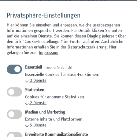
keinem Kollektivvertrag.
Dienstantritt: ab sofort
Privatsphäre-Einstellungen
Hier können Sie einsehen und anpassen, welche userbezogenen
Informationen gespeichert werden. Für Details klicken Sie unten
auf die einzelnen Dienste. Sie können diesen Diaglog jederzeit über
Unser Angebot
den Link "Cookie-Einstellungen" im Footer aufrufen.
Ausführliche
Informationen erhalten Sie in der
Datenschutzerklärung
. Hier
gelangen Sie zum
Impressum
.
Bei uns finden Sie ein stabiles und
sicheres Arbeitsumfeld vor
Essenziell
(immer erforderlich)
Es erwartet Sie ein kollegiales Team sowie
Essenzielle Cookies für Basis-Funktionen.
ein spannendes Aufgabengebiet mit vielen
↓
3
Dienste
Möglichkeiten sich einzubringen
Statistiken
Optimale Anbindung an das öffentliche
Cookies für anonyme Statistiken.
Verkehrsnetz, sowie beste Erreichbarkeit
↓
2
Dienste
mit Fahrrad oder Auto (Garagenplätze mit
Medien und Marketing
E-Ladestationen für E-Bikes und Autos,
Externe Inhalte und Plattformen.
sowie Duschen vorhanden)
↓
5
Dienste
Flexible Gestaltung der Arbeitszeiten im
Erweiterte Kommunikationsdienste