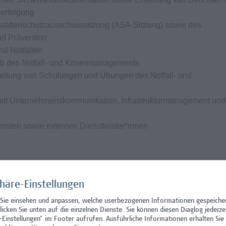
erfolgung
sstättenschutzausschusssitzung (ASA-Sitzung) sowie des
nd Prävention
nd Notfällen
eb des Notfall- und Krisenmanagements
eitung von Schulungen und Übungen des Notfall- und
it Unternehmenskommunikation, Infrastrukturmanagement und
ensten sowie externen Dienstleister*innen
phäre-Einstellungen
erheitsrelevante Ausbildung (HTL, Fachhochschule, Universitä
 Sie einsehen und anpassen, welche userbezogenen Informationen gespeiche
gemäß ASchG (oder Bereitschaft, diese zeitnah zu absolvieren)
klicken Sie unten auf die einzelnen Dienste. Sie können diesen Diaglog jederze
sen-/Notfallmanagement oder vergleichbaren Funktionen
-Einstellungen" im Footer aufrufen.
Ausführliche Informationen erhalten Sie 