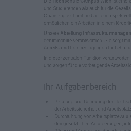
Die
Hochschule Campus Wien
ist eine 
und Studierenden als auch für die Gesellsch
Chancengleichheit und auf ein respektvoll
ermöglichen ein Arbeiten in einem förder
Unsere
Abteilung Infrastrukturmanage
der Immobilie verantwortlich. Sie sorgt mi
Arbeits- und Lernbedingungen für Lehrend
In dieser zentralen Funktion verantworte
und sorgen für die vorbeugende Arbeitssi
Ihr Aufgabenbereich
Beratung und Betreuung der Hochsch
der Arbeitssicherheit und Arbeitsplat
Durchführung von Arbeitsplatzeval
den gesetzlichen Anforderungen, int
Pflege und Anpassung der erforderli