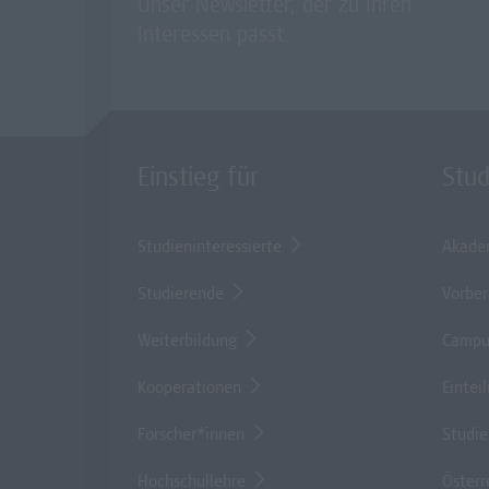
Unser Newsletter, der zu Ihren
Interessen passt.
Einstieg für
Stu
Studieninteressierte
Akade
Studierende
Vorber
Weiterbildung
Campu
Kooperationen
Eintei
Forscher*innen
Studi
Hochschullehre
Österr