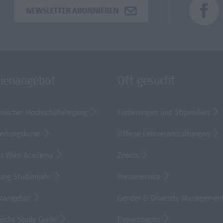
NEWSLETTER ABONNIEREN
dienangebot
Oft gesucht
mischer Hochschullehrgang
Förderungen und Stipendien
eitungskurse
Offene Lehrveranstaltungen
s Wien Academy
Zewiss
lung Studienjahr
Presseservice
enangebot
Gender & Diversity Managemen
eichs Study Guide
Departments