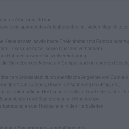
icheres Arbeitsumfeld vor
m sowie ein spannendes Aufgabengebiet mit vielen Möglichkeiten
e Verkehrsnetz, sowie beste Erreichbarkeit mit Fahrrad oder Au
 für E-Bikes und Autos, sowie Duschen vorhanden)
en im Rahmen unserer Gleitzeitvereinbarung
e, die Sie neben der Mensa am Campus auch in anderen Geschä
ndheit am Arbeitsplatz durch spezifische Angebote von Campus 
g, Sportplatz am Campus, Boxen, Entspannung im Alltag, etc.)
amilienfreundliche Hochschule zertifiziert und setzt zahlreiche
tarbeitenden und Studierenden mit Kindern bzw.
derbetreuung an der Hochschule in den Herbstferien
daher alle Bewerbungen – unabhängig von