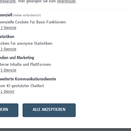
erklärung
. Hier gelangen Sie zum
Impressum
.
rung von Übungen sowie in Risiko- und Gefährdungsbeurteilun
rden und Einsatzorganisationen
senziell
(immer erforderlich)
tes Denken und Handeln; Entscheidungsstärke sowie
senzielle Cookies für Basis-Funktionen.
3
Dienste
in runden ihr Profil ab
atistiken
okies für anonyme Statistiken.
2
Dienste
ngen
dien und Marketing
terne Inhalte und Plattformen.
5
Dienste
 Beschäftigungsausmaß von 39 Wochenstunden
weiterte Kommunikationsdienste
ehaltssystem der Hochschule Campus Wien und hängt von den
ser KI-gestützter Chatbot.
. Das Mindestentgelt beträgt EUR 3.764,-- brutto monatlich
1
Dienst
bei 5 anrechenbaren Berufsjahren) - die Hochschule Campus Wi
HERN
ALLE AKZEPTIEREN