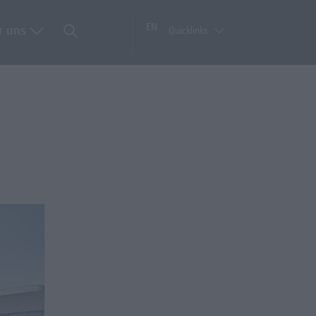
EN
r uns
Quicklinks