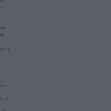
nnen
etrieb
nde
gement
tzes,
gemäß
 und