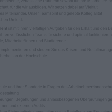
kompetente, verlässliche Partnerin sowohl für ihre Mitarbeiter*i
aft, für die wir ausbilden. Wir setzen dabei auf Vielfalt,
es Miteinander. Unser Teamspirit und gelebte Kollegialität
lichen Umfeld.
ment
ist mit ihren vielfältigen Aufgaben für den Erhalt und den B
t ihren verlässlichen Teams für sichere und optimal funktioniere
e, Mitarbeiter*innen und Studierende.
n, implementieren und steuern Sie das Krisen- und Notfallmana
cherheit an der Hochschule.
ule und ihrer Standorte in Fragen des Arbeitnehmer*innenschu
zgestaltung
uierungen, Begehungen und anlassbezogenen Überprüfungen 
ernen und externen Audits
chen Sicherheitsdokumentation sowie Erstellung von Berichten