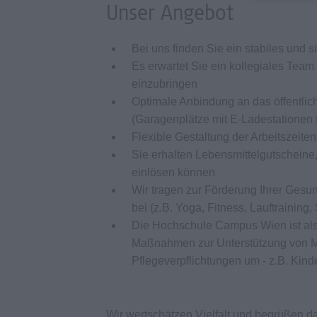
Unser Angebot
Bei uns finden Sie ein stabiles und s
Es erwartet Sie ein kollegiales Tea
einzubringen
Optimale Anbindung an das öffentlich
(Garagenplätze mit E-Ladestationen
Flexible Gestaltung der Arbeitszeit
Sie erhalten Lebensmittelgutschein
einlösen können
Wir tragen zur Förderung Ihrer Gesu
bei (z.B. Yoga, Fitness, Lauftrainin
Die Hochschule Campus Wien ist als f
Maßnahmen zur Unterstützung von Mi
Pflegeverpflichtungen um - z.B. Kin
Wir wertschätzen Vielfalt und begrüßen 