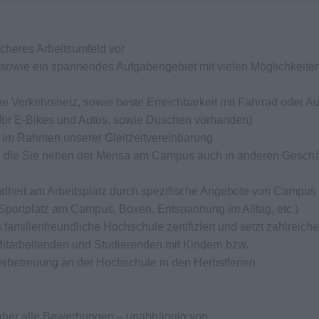
icheres Arbeitsumfeld vor
m sowie ein spannendes Aufgabengebiet mit vielen Möglichkeiten
e Verkehrsnetz, sowie beste Erreichbarkeit mit Fahrrad oder Au
 für E-Bikes und Autos, sowie Duschen vorhanden)
en im Rahmen unserer Gleitzeitvereinbarung
e, die Sie neben der Mensa am Campus auch in anderen Geschä
ndheit am Arbeitsplatz durch spezifische Angebote von Campus 
g, Sportplatz am Campus, Boxen, Entspannung im Alltag, etc.)
amilienfreundliche Hochschule zertifiziert und setzt zahlreiche
tarbeitenden und Studierenden mit Kindern bzw.
derbetreuung an der Hochschule in den Herbstferien
daher alle Bewerbungen – unabhängig von