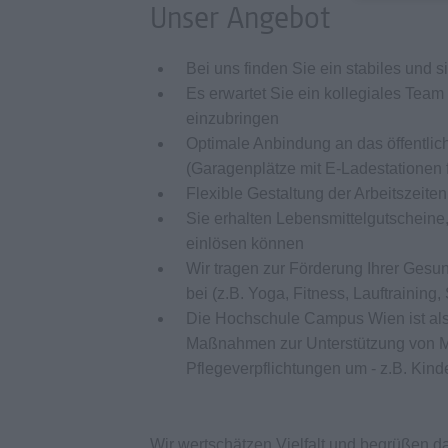
Unser Angebot
Bei uns finden Sie ein stabiles und s
Es erwartet Sie ein kollegiales Tea
einzubringen
Optimale Anbindung an das öffentlich
(Garagenplätze mit E-Ladestationen
Flexible Gestaltung der Arbeitszeit
Sie erhalten Lebensmittelgutschein
einlösen können
Wir tragen zur Förderung Ihrer Gesu
bei (z.B. Yoga, Fitness, Lauftrainin
Die Hochschule Campus Wien ist als f
Maßnahmen zur Unterstützung von Mi
Pflegeverpflichtungen um - z.B. Kin
Wir wertschätzen Vielfalt und begrüßen 