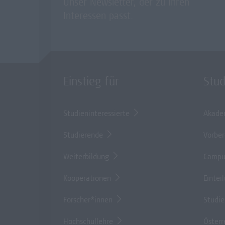
Unser Newsletter, der zu Ihren
Interessen passt.
Einstieg für
Stu
Studieninteressierte
Akade
Studierende
Vorber
Weiterbildung
Campu
Kooperationen
Eintei
Forscher*innen
Studi
Hochschullehre
Österr