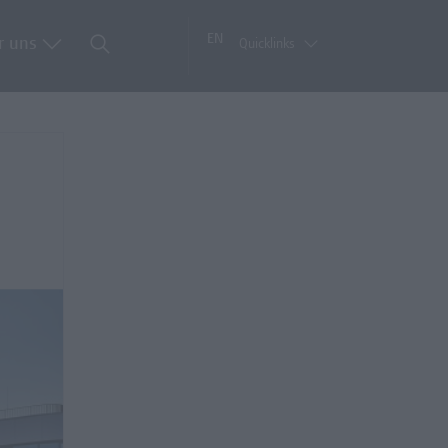
EN
r uns
Quicklinks