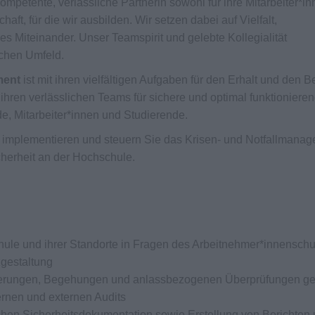
kompetente, verlässliche Partnerin sowohl für ihre Mitarbeiter*i
aft, für die wir ausbilden. Wir setzen dabei auf Vielfalt,
es Miteinander. Unser Teamspirit und gelebte Kollegialität
lichen Umfeld.
ment
ist mit ihren vielfältigen Aufgaben für den Erhalt und den B
t ihren verlässlichen Teams für sichere und optimal funktioniere
e, Mitarbeiter*innen und Studierende.
n, implementieren und steuern Sie das Krisen- und Notfallmana
cherheit an der Hochschule.
ule und ihrer Standorte in Fragen des Arbeitnehmer*innenschu
zgestaltung
uierungen, Begehungen und anlassbezogenen Überprüfungen 
ernen und externen Audits
chen Sicherheitsdokumentation sowie Erstellung von Berichten