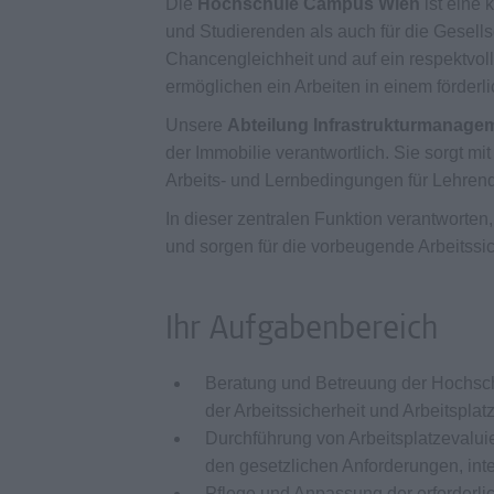
Die
Hochschule Campus Wien
ist eine 
und Studierenden als auch für die Gesellsch
Chancengleichheit und auf ein respektvoll
ermöglichen ein Arbeiten in einem förder
Unsere
Abteilung Infrastrukturmanage
der Immobilie verantwortlich. Sie sorgt mi
Arbeits- und Lernbedingungen für Lehrend
In dieser zentralen Funktion verantworte
und sorgen für die vorbeugende Arbeitssi
Ihr Aufgabenbereich
Beratung und Betreuung der Hochsch
der Arbeitssicherheit und Arbeitsplat
Durchführung von Arbeitsplatzeval
den gesetzlichen Anforderungen, int
Pflege und Anpassung der erforderli