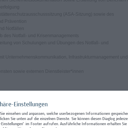
erfolgung
sstättenschutzausschusssitzung (ASA-Sitzung) sowie des
nd Prävention
nd Notfällen
eb des Notfall- und Krisenmanagements
eitung von Schulungen und Übungen des Notfall- und
it Unternehmenskommunikation, Infrastrukturmanagement und
ensten sowie externen Dienstleister*innen
phäre-Einstellungen
erheitsrelevante Ausbildung (HTL, Fachhochschule, Universitä
 Sie einsehen und anpassen, welche userbezogenen Informationen gespeiche
gemäß ASchG (oder Bereitschaft, diese zeitnah zu absolvieren)
klicken Sie unten auf die einzelnen Dienste. Sie können diesen Diaglog jederze
sen-/Notfallmanagement oder vergleichbaren Funktionen
-Einstellungen" im Footer aufrufen.
Ausführliche Informationen erhalten Sie 