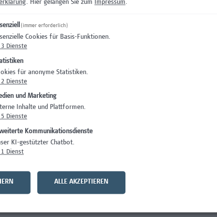
erklärung
. Hier gelangen Sie zum
Impressum
.
rung von Übungen sowie in Risiko- und Gefährdungsbeurteilun
rden und Einsatzorganisationen
senziell
(immer erforderlich)
tes Denken und Handeln; Entscheidungsstärke sowie
senzielle Cookies für Basis-Funktionen.
3
Dienste
in runden ihr Profil ab
atistiken
okies für anonyme Statistiken.
2
Dienste
ngen
dien und Marketing
terne Inhalte und Plattformen.
5
Dienste
 Beschäftigungsausmaß von 39 Wochenstunden
weiterte Kommunikationsdienste
ehaltssystem der Hochschule Campus Wien und hängt von den
ser KI-gestützter Chatbot.
. Das Mindestentgelt beträgt EUR 3.764,-- brutto monatlich
1
Dienst
bei 5 anrechenbaren Berufsjahren) - die Hochschule Campus Wi
HERN
ALLE AKZEPTIEREN