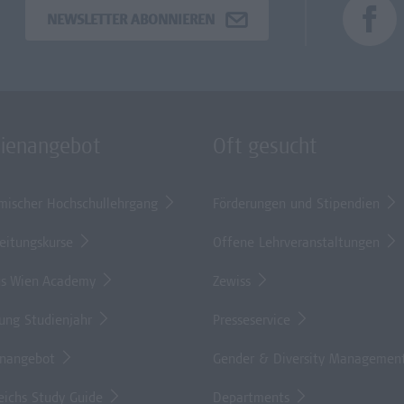
NEWSLETTER ABONNIEREN
dienangebot
Oft gesucht
mischer Hochschullehrgang
Förderungen und Stipendien
eitungskurse
Offene Lehrveranstaltungen
s Wien Academy
Zewiss
lung Studienjahr
Presseservice
enangebot
Gender & Diversity Managemen
eichs Study Guide
Departments