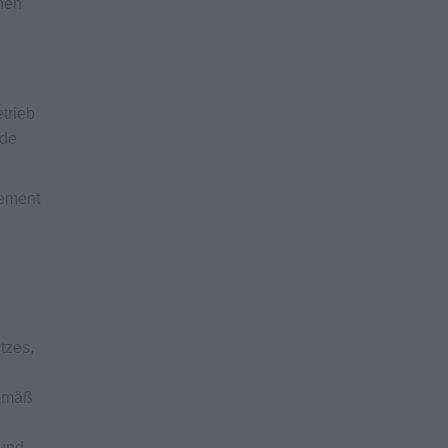
nnen
etrieb
nde
gement
tzes,
gemäß
 und