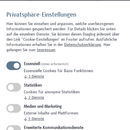
keinem Kollektivvertrag.
Dienstantritt: ab sofort
Privatsphäre-Einstellungen
Hier können Sie einsehen und anpassen, welche userbezogenen
Informationen gespeichert werden. Für Details klicken Sie unten
auf die einzelnen Dienste. Sie können diesen Diaglog jederzeit über
Unser Angebot
den Link "Cookie-Einstellungen" im Footer aufrufen.
Ausführliche
Informationen erhalten Sie in der
Datenschutzerklärung
. Hier
gelangen Sie zum
Impressum
.
Bei uns finden Sie ein stabiles und
sicheres Arbeitsumfeld vor
Essenziell
(immer erforderlich)
Es erwartet Sie ein kollegiales Team sowie
Essenzielle Cookies für Basis-Funktionen.
ein spannendes Aufgabengebiet mit vielen
↓
3
Dienste
Möglichkeiten sich einzubringen
Statistiken
Optimale Anbindung an das öffentliche
Cookies für anonyme Statistiken.
Verkehrsnetz, sowie beste Erreichbarkeit
↓
2
Dienste
mit Fahrrad oder Auto (Garagenplätze mit
Medien und Marketing
E-Ladestationen für E-Bikes und Autos,
Externe Inhalte und Plattformen.
sowie Duschen vorhanden)
↓
5
Dienste
Flexible Gestaltung der Arbeitszeiten im
Erweiterte Kommunikationsdienste