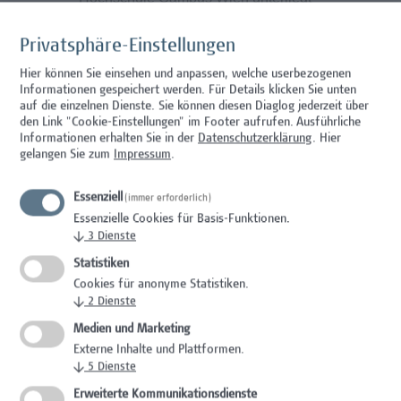
keinem Kollektivvertrag.
Dienstantritt: ab sofort
Privatsphäre-Einstellungen
Hier können Sie einsehen und anpassen, welche userbezogenen
Informationen gespeichert werden. Für Details klicken Sie unten
auf die einzelnen Dienste. Sie können diesen Diaglog jederzeit über
Unser Angebot
den Link "Cookie-Einstellungen" im Footer aufrufen.
Ausführliche
Informationen erhalten Sie in der
Datenschutzerklärung
. Hier
gelangen Sie zum
Impressum
.
Bei uns finden Sie ein stabiles und
sicheres Arbeitsumfeld vor
Essenziell
(immer erforderlich)
Es erwartet Sie ein kollegiales Team sowie
Essenzielle Cookies für Basis-Funktionen.
ein spannendes Aufgabengebiet mit vielen
↓
3
Dienste
Möglichkeiten sich einzubringen
Statistiken
Optimale Anbindung an das öffentliche
Cookies für anonyme Statistiken.
Verkehrsnetz, sowie beste Erreichbarkeit
↓
2
Dienste
mit Fahrrad oder Auto (Garagenplätze mit
Medien und Marketing
E-Ladestationen für E-Bikes und Autos,
Externe Inhalte und Plattformen.
sowie Duschen vorhanden)
↓
5
Dienste
Flexible Gestaltung der Arbeitszeiten im
Erweiterte Kommunikationsdienste