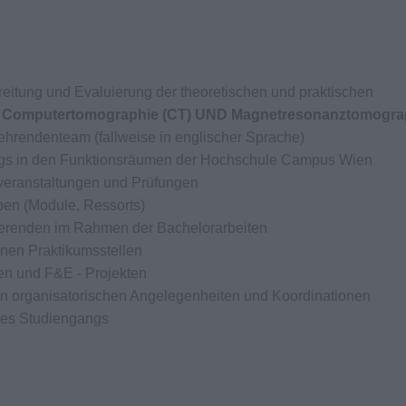
eitung und Evaluierung der theoretischen und praktischen
n
Computertomographie (CT) UND Magnetresonanztomogra
hrendenteam (fallweise in englischer Sprache)
ings in den Funktionsräumen der Hochschule Campus Wien
veranstaltungen und Prüfungen
en (Module, Ressorts)
ierenden im Rahmen der Bachelorarbeiten
nen Praktikumsstellen
kten und F&E - Projekten
n organisatorischen Angelegenheiten und Koordinationen
 des Studiengangs