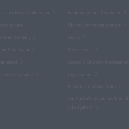
mischer Hochschullehrgang
Förderungen und Stipendien
eitungskurse
Offene Lehrveranstaltungen
s Wien Academy
Zewiss
lung Studienjahr
Presseservice
enangebot
Gender & Diversity Managemen
eichs Study Guide
Departments
Bibliothek und Mediathek
Die Hochschule Campus Wien al
Arbeitgeberin