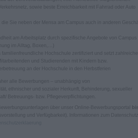
erkehrsnetz, sowie beste Erreichbarkeit mit Fahrrad oder Auto
e, die Sie neben der Mensa am Campus auch in anderen Geschä
ndheit am Arbeitsplatz durch spezifische Angebote von Campus 
nung im Alltag, Boxen,…)
amilienfreundliche Hochschule zertifiziert und setzt zahlreiche
tarbeitenden und Studierenden mit Kindern bzw.
derbetreuung an der Hochschule in den Herbstferien
daher alle Bewerbungen – unabhängig von
tät, ethnischer und sozialer Herkunft, Behinderung, sexueller
haft/ Betreuungs- bzw. Pflegeverpflichtungen.
n Bewerbungsunterlagen über unser Online-Bewerbungsportal
bi
tsvorstellung und Verfügbarkeit). Informationen zum Datenschut
tenschutzerklaerung