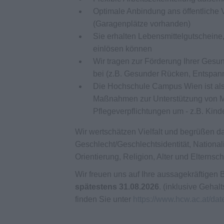
Optimale Anbindung ans öffentliche V
(Garagenplätze vorhanden)
Sie erhalten Lebensmittelgutschein
einlösen können
Wir tragen zur Förderung Ihrer Gesu
bei (z.B. Gesunder Rücken, Entspan
Die Hochschule Campus Wien ist als f
Maßnahmen zur Unterstützung von Mi
Pflegeverpflichtungen um - z.B. Kin
Wir wertschätzen Vielfalt und begrüßen 
Geschlecht/Geschlechtsidentität, Nationali
Orientierung, Religion, Alter und Elternsc
Wir freuen uns auf Ihre aussagekräftige
spätestens 31.08.2026
. (inklusive Gehal
finden Sie unter
https://www.hcw.ac.at/da