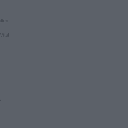
ften
Vital
s
z