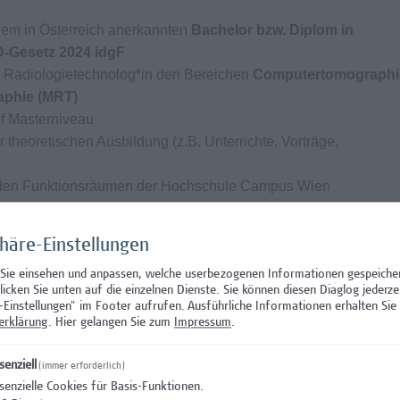
nem in Österreich anerkannten
Bachelor bzw. Diplom in
-Gesetz 2024 idgF
ls Radiologietechnolog*in den Bereichen
Computertomographi
phie (MRT)
uf Masterniveau
 theoretischen Ausbildung (z.B. Unterrichte, Vorträge,
 in den Funktionsräumen der Hochschule Campus Wien
C1
agement bzw. die Bereitschaft zur entsprechenden Weiterbildu
phäre-Einstellungen
eativität, Offenheit, Innovationsfähigkeit, Teamorientierung,
 Lernbereitschaft
 Sie einsehen und anpassen, welche userbezogenen Informationen gespeiche
klicken Sie unten auf die einzelnen Dienste. Sie können diesen Diaglog jederze
-Einstellungen" im Footer aufrufen.
Ausführliche Informationen erhalten Sie 
erklärung
. Hier gelangen Sie zum
Impressum
.
ngen
senziell
(immer erforderlich)
senzielle Cookies für Basis-Funktionen.