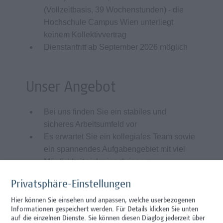
(Vollzeitbasis, 39 Wochenstunden) - die
Hochschule Campus Wien unterliegt
keinem Kollektivvertrag
Dienstantritt ab September 2026 möglich
Unser Angebot
Bei uns finden Sie ein stabiles und
sicheres Arbeitsumfeld vor
Es erwartet Sie ein kollegiales Team sowie
ein spannendes Aufgabengebiet mit viel
Möglichkeit sich einzubringen
Internationale Kontakte u.a. durch
Privatsphäre-Einstellungen
Mobilitätsprogramme zu
Kooperationspartner*innen
Hier können Sie einsehen und anpassen, welche userbezogenen
Informationen gespeichert werden. Für Details klicken Sie unten
Aus- und Weiterbildung in
auf die einzelnen Dienste. Sie können diesen Diaglog jederzeit über