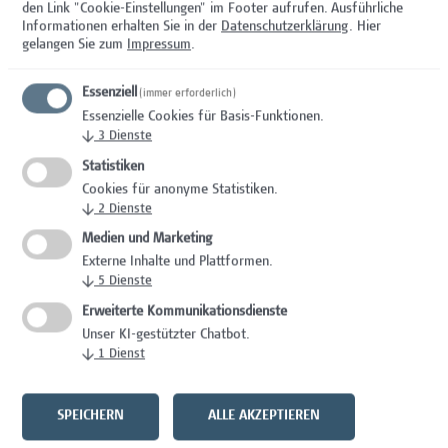
Hochschuldidaktik und E-Learning Support
den Link "Cookie-Einstellungen" im Footer aufrufen.
Ausführliche
Unbefristete Anstellung und die Möglichkeit
Informationen erhalten Sie in der
Datenschutzerklärung
. Hier
gelangen Sie zum
Impressum
.
eines Karriereweg zur Assoziierten FH-
Professur
Essenziell
(immer erforderlich)
Optimale Anbindung an das öffentliche
Essenzielle Cookies für Basis-Funktionen.
Verkehrsnetz, sowie beste Erreichbarkeit
↓
3
Dienste
mit Auto oder Fahrrad (Garagenplätze
Statistiken
vorhanden)
Cookies für anonyme Statistiken.
Flexible Gestaltung der Arbeitszeiten im
↓
2
Dienste
Rahmen des Studienbetriebes inkl. Home-
Medien und Marketing
Office Möglichkeiten
Externe Inhalte und Plattformen.
Sie erhalten Lebensmittelgutscheine, die
↓
5
Dienste
Sie neben der Mensa am Campus auch in
Erweiterte Kommunikationsdienste
anderen Geschäften einlösen können
Unser KI-gestützter Chatbot.
Wir tragen zur Förderung Ihrer Gesundheit
↓
1
Dienst
am Arbeitsplatz durch spezifische
Angebote von Campus Vital bei (z.B.
SPEICHERN
ALLE AKZEPTIEREN
Gesunder Rücken, Entspannung im Alltag)