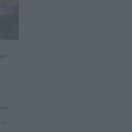
nnen
 wir
hrer