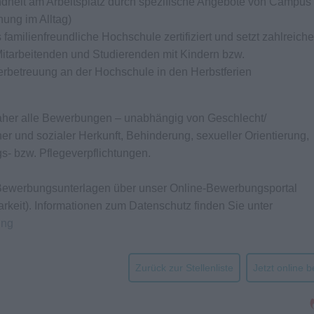
ndheit am Arbeitsplatz durch spezifische Angebote von Campus 
ung im Alltag)
amilienfreundliche Hochschule zertifiziert und setzt zahlreiche
tarbeitenden und Studierenden mit Kindern bzw.
derbetreuung an der Hochschule in den Herbstferien
daher alle Bewerbungen – unabhängig von Geschlecht/
cher und sozialer Herkunft, Behinderung, sexueller Orientierung,
ungs- bzw. Pflegeverpflichtungen.
n Bewerbungsunterlagen über unser Online-Bewerbungsportal
arkeit). Informationen zum Datenschutz finden Sie unter
ung
Zurück zur Stellenliste
Jetzt online 