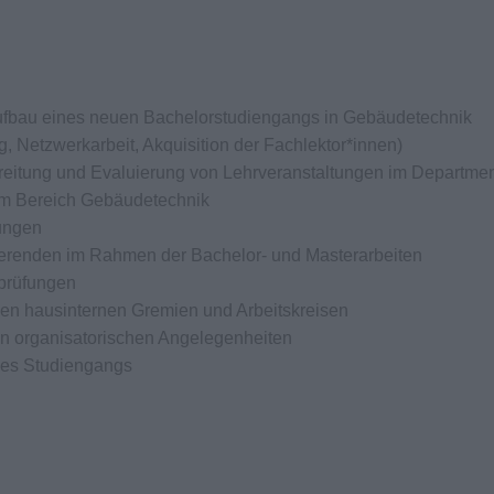
 Aufbau eines neuen Bachelorstudiengangs in Gebäudetechnik
g, Netzwerkarbeit, Akquisition der Fachlektor*innen)
reitung und Evaluierung von Lehrveranstaltungen im Departme
im Bereich Gebäudetechnik
ungen
ierenden im Rahmen der Bachelor- und Masterarbeiten
prüfungen
sen hausinternen Gremien und Arbeitskreisen
n organisatorischen Angelegenheiten
 des Studiengangs