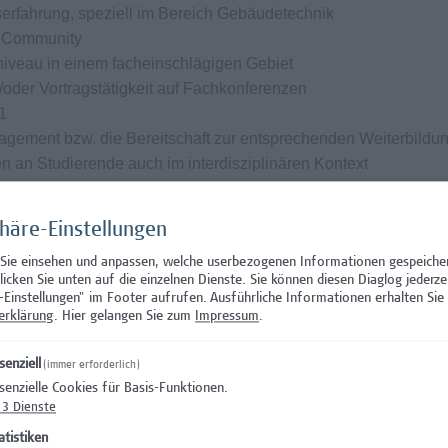
serfahrung, speziell im Bereich Gebäudetechnik
A Community
iveau in einem facheinschlägigen Gebiet
/oder Vortragstätigkeit auf Fachkonferenzen
1
agement bzw. die Bereitschaft zur entsprechenden Weiterbildu
 an Studierende auch im interdisziplinären Kontext
ffenheit, Innovationsfreude, Kooperationsfähigkeit,
phäre-Einstellungen
 Sie einsehen und anpassen, welche userbezogenen Informationen gespeiche
klicken Sie unten auf die einzelnen Dienste. Sie können diesen Diaglog jederze
ngen
-Einstellungen" im Footer aufrufen.
Ausführliche Informationen erhalten Sie 
erklärung
. Hier gelangen Sie zum
Impressum
.
senziell
 Beschäftigungsausmaß von 20 Wochenstunden
(immer erforderlich)
senzielle Cookies für Basis-Funktionen.
ehaltssystem der Hochschule Campus Wien und hängt von den
3
Dienste
. Das Mindestentgelt beträgt mit entsprechender Vorerfahrung 
atistiken
h (Vollzeitbasis, 39 Wochenstunden) - die Hochschule Campus 