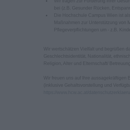
Wir tragen zur Förderung Ihrer Gesu
bei (z.B. Gesunder Rücken, Entspann
Die Hochschule Campus Wien ist als f
Maßnahmen zur Unterstützung von Mi
Pflegeverpflichtungen um - z.B. Kin
Wir wertschätzen Vielfalt und begrüßen 
Geschlechtsidentität, Nationalität, ethnis
Religion, Alter und Elternschaft/ Betreu
Wir freuen uns auf Ihre aussagekräftige
(inklusive Gehaltsvorstellung und Verfügb
https://www.hcw.ac.at/datenschutzerklaer