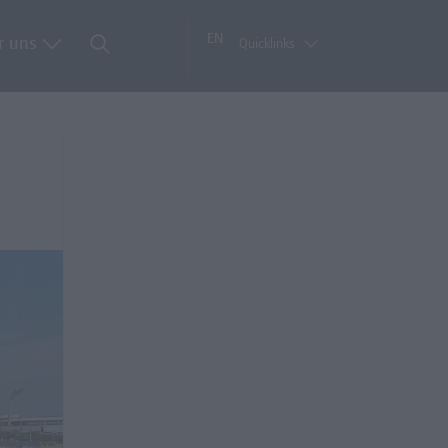
EN
r uns
Quicklinks