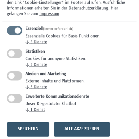
Hochschuldidaktik und E-Learning Support
den Link "Cookie-Einstellungen" im Footer aufrufen.
Ausführliche
Unbefristete Anstellung und die Möglichkeit
Informationen erhalten Sie in der
Datenschutzerklärung
. Hier
gelangen Sie zum
Impressum
.
eines Karriereweg zur Assoziierten FH-
Professur
Essenziell
(immer erforderlich)
Optimale Anbindung an das öffentliche
Essenzielle Cookies für Basis-Funktionen.
Verkehrsnetz, sowie beste Erreichbarkeit
↓
3
Dienste
mit Auto oder Fahrrad (Garagenplätze
Statistiken
vorhanden)
Cookies für anonyme Statistiken.
Flexible Gestaltung der Arbeitszeiten im
↓
2
Dienste
Rahmen des Studienbetriebes inkl. Home-
Medien und Marketing
Office Möglichkeiten
Externe Inhalte und Plattformen.
Sie erhalten Lebensmittelgutscheine, die
↓
5
Dienste
Sie neben der Mensa am Campus auch in
Erweiterte Kommunikationsdienste
anderen Geschäften einlösen können
Unser KI-gestützter Chatbot.
Wir tragen zur Förderung Ihrer Gesundheit
↓
1
Dienst
am Arbeitsplatz durch spezifische
Angebote von Campus Vital bei (z.B.
SPEICHERN
ALLE AKZEPTIEREN
Gesunder Rücken, Entspannung im Alltag)