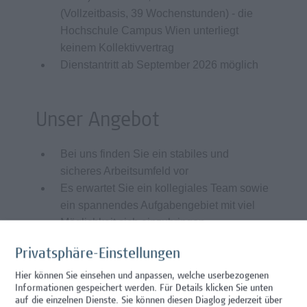
(Vollzeitbasis, 39 Wochenstunden) - die
Hochschule Campus Wien unterliegt
keinem Kollektivvertrag
Dienstantritt ab September 2026 möglich
Unser Angebot
Bei uns finden Sie ein stabiles und
sicheres Arbeitsumfeld vor
Es erwartet Sie ein kollegiales Team sowie
ein spannendes Aufgabengebiet mit viel
Möglichkeit sich einzubringen
Internationale Kontakte u.a. durch
Privatsphäre-Einstellungen
Mobilitätsprogramme zu
Kooperationspartner*innen
Hier können Sie einsehen und anpassen, welche userbezogenen
Informationen gespeichert werden. Für Details klicken Sie unten
Aus- und Weiterbildung in
auf die einzelnen Dienste. Sie können diesen Diaglog jederzeit über