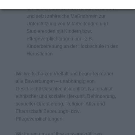
Die Hochschule Campus Wien ist als
familienfreundliche Hochschule zertifiziert
und setzt zahlreiche Maßnahmen zur
Unterstützung von Mitarbeitenden und
Studierenden mit Kindern bzw.
Pflegeverpflichtungen um - z.B.
Kinderbetreuung an der Hochschule in den
Herbstferien
Wir wertschätzen Vielfalt und begrüßen daher
alle Bewerbungen – unabhängig von
Geschlecht/ Geschlechtsidentität, Nationalität,
ethnischer und sozialer Herkunft, Behinderung,
sexueller Orientierung, Religion, Alter und
Elternschaft/ Betreuungs- bzw.
Pflegeverpflichtungen.
Wir freuen uns auf Ihre aussagekräftigen