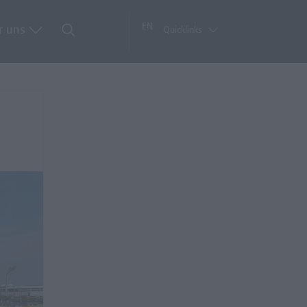
EN
r uns
Quicklinks