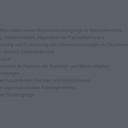
 Aufbau eines neuen Bachelorstudiengangs in Gebäudetechnik
g, Netzwerkarbeit, Akquisition der Fachlektor*innen)
reitung und Evaluierung von Lehrveranstaltungen im Departme
im Bereich Gebäudetechnik
ungen
ierenden im Rahmen der Bachelor- und Masterarbeiten
prüfungen
sen hausinternen Gremien und Arbeitskreisen
n organisatorischen Angelegenheiten
 des Studiengangs