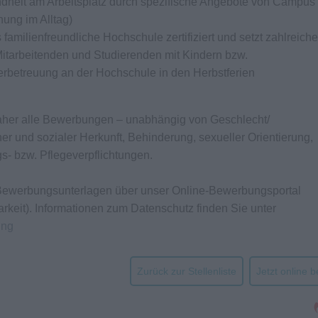
ndheit am Arbeitsplatz durch spezifische Angebote von Campus 
ung im Alltag)
amilienfreundliche Hochschule zertifiziert und setzt zahlreiche
tarbeitenden und Studierenden mit Kindern bzw.
derbetreuung an der Hochschule in den Herbstferien
daher alle Bewerbungen – unabhängig von Geschlecht/
cher und sozialer Herkunft, Behinderung, sexueller Orientierung,
ungs- bzw. Pflegeverpflichtungen.
n Bewerbungsunterlagen über unser Online-Bewerbungsportal
arkeit). Informationen zum Datenschutz finden Sie unter
ung
Zurück zur Stellenliste
Jetzt online 