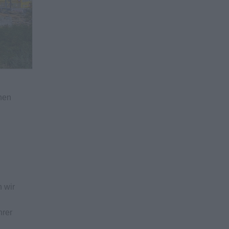
nnen
 wir
hrer