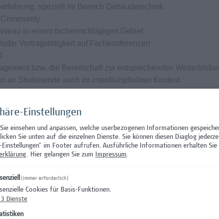
serfahrung, speziell im Bereich Gebäudetechnik
A Community
iveau in einem facheinschlägigen Gebiet
/oder Vortragstätigkeit auf Fachkonferenzen
1
agement bzw. die Bereitschaft zur entsprechenden Weiterbildu
 an Studierende auch im interdisziplinären Kontext
ffenheit, Innovationsfreude, Kooperationsfähigkeit,
phäre-Einstellungen
 Sie einsehen und anpassen, welche userbezogenen Informationen gespeiche
klicken Sie unten auf die einzelnen Dienste. Sie können diesen Diaglog jederze
ngen
-Einstellungen" im Footer aufrufen.
Ausführliche Informationen erhalten Sie 
erklärung
. Hier gelangen Sie zum
Impressum
.
senziell
 Beschäftigungsausmaß von 20 Wochenstunden
(immer erforderlich)
senzielle Cookies für Basis-Funktionen.
ehaltssystem der Hochschule Campus Wien und hängt von den
3
Dienste
. Das Mindestentgelt beträgt mit entsprechender Vorerfahrung 
atistiken
h (Vollzeitbasis, 39 Wochenstunden) - die Hochschule Campus 