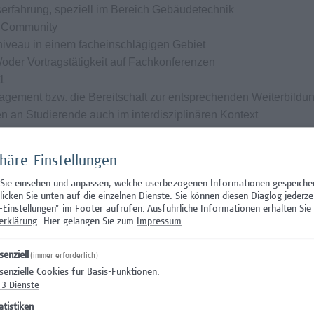
serfahrung, speziell im Bereich Gebäudetechnik
A Community
iveau in einem facheinschlägigen Gebiet
/oder Vortragstätigkeit auf Fachkonferenzen
1
agement bzw. die Bereitschaft zur entsprechenden Weiterbildu
 an Studierende auch im interdisziplinären Kontext
ffenheit, Innovationsfreude, Kooperationsfähigkeit,
phäre-Einstellungen
 Sie einsehen und anpassen, welche userbezogenen Informationen gespeiche
klicken Sie unten auf die einzelnen Dienste. Sie können diesen Diaglog jederze
ngen
-Einstellungen" im Footer aufrufen.
Ausführliche Informationen erhalten Sie 
erklärung
. Hier gelangen Sie zum
Impressum
.
senziell
 Beschäftigungsausmaß von 20 Wochenstunden
(immer erforderlich)
senzielle Cookies für Basis-Funktionen.
ehaltssystem der Hochschule Campus Wien und hängt von den
3
Dienste
. Das Mindestentgelt beträgt mit entsprechender Vorerfahrung 
atistiken
h (Vollzeitbasis, 39 Wochenstunden) - die Hochschule Campus 