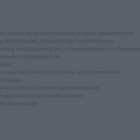
 Aufbau eines neuen Bachelorstudiengangs in Gebäudetechnik
g, Netzwerkarbeit, Akquisition der Fachlektor*innen)
reitung und Evaluierung von Lehrveranstaltungen im Departme
im Bereich Gebäudetechnik
ungen
ierenden im Rahmen der Bachelor- und Masterarbeiten
prüfungen
sen hausinternen Gremien und Arbeitskreisen
n organisatorischen Angelegenheiten
 des Studiengangs