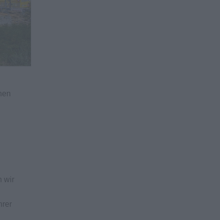
nnen
 wir
hrer