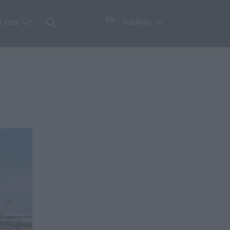
EN
r uns
Quicklinks