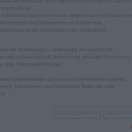
ndheit am Arbeitsplatz durch spezifische Angebote von Campus 
ung im Alltag)
amilienfreundliche Hochschule zertifiziert und setzt zahlreiche
tarbeitenden und Studierenden mit Kindern bzw.
derbetreuung an der Hochschule in den Herbstferien
daher alle Bewerbungen – unabhängig von Geschlecht/
cher und sozialer Herkunft, Behinderung, sexueller Orientierung,
ungs- bzw. Pflegeverpflichtungen.
n Bewerbungsunterlagen über unser Online-Bewerbungsportal
arkeit). Informationen zum Datenschutz finden Sie unter
ung
Zurück zur Stellenliste
Jetzt online 