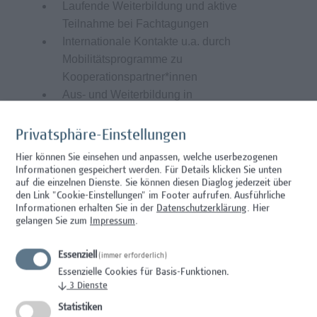
Laufende Weiterbildung und aktive
Teilnahme bei Fachtagungen
Internationale Kontakte u.a. durch
Mobilitätsprogramme zu
Kooperationspartner*innen
Aus- und Weiterbildung in
Hochschuldidaktik und E-Learning Support
Flexible Arbeitszeiten im Rahmen des
Privatsphäre-Einstellungen
Studienbetriebes und Home-Office gehören
Hier können Sie einsehen und anpassen, welche userbezogenen
zu unserem Alltag
Informationen gespeichert werden. Für Details klicken Sie unten
Ihr Arbeitsplatz ist optimal öffentlich, mit
auf die einzelnen Dienste. Sie können diesen Diaglog jederzeit über
den Link "Cookie-Einstellungen" im Footer aufrufen.
Ausführliche
Auto (Garage vorhanden) oder Fahrrad
Informationen erhalten Sie in der
Datenschutzerklärung
. Hier
erreichbar
gelangen Sie zum
Impressum
.
Sie erhalten Lebensmittelgutscheine, die
Sie neben der Mensa am Campus auch in
Essenziell
(immer erforderlich)
anderen Geschäften einlösen können
Essenzielle Cookies für Basis-Funktionen.
↓
3
Dienste
Wir tragen zur Förderung Ihrer Gesundheit
am Arbeitsplatz durch Angebote unseres
Statistiken