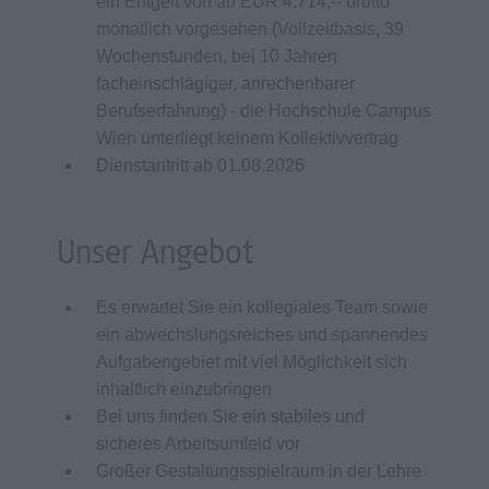
ein Entgelt von ab EUR 4.714,-- brutto
monatlich vorgesehen (Vollzeitbasis, 39
Wochenstunden, bei 10 Jahren
facheinschlägiger, anrechenbarer
Berufserfahrung) - die Hochschule Campus
Wien unterliegt keinem Kollektivvertrag
Dienstantritt ab 01.08.2026
Unser Angebot
Es erwartet Sie ein kollegiales Team sowie
ein abwechslungsreiches und spannendes
Aufgabengebiet mit viel Möglichkeit sich
inhaltlich einzubringen
Bei uns finden Sie ein stabiles und
sicheres Arbeitsumfeld vor
Großer Gestaltungsspielraum in der Lehre