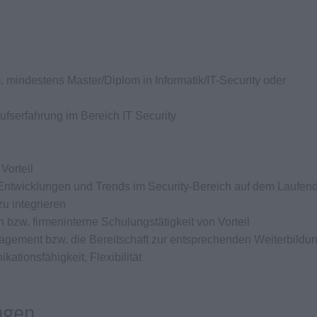
indestens Master/Diplom in Informatik/IT-Security oder
fserfahrung im Bereich IT Security
Vorteil
n Entwicklungen und Trends im Security-Bereich auf dem Laufen
zu integrieren
 bzw. firmeninterne Schulungstätigkeit von Vorteil
agement bzw. die Bereitschaft zur entsprechenden Weiterbildu
ationsfähigkeit, Flexibilität
ngen