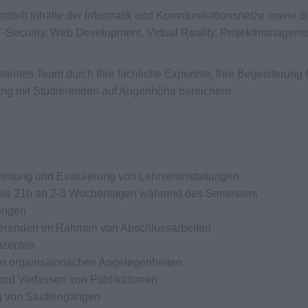
mittelt Inhalte der Informatik und Kommunikationsnetze sowie d
IT-Security, Web Development, Virtual Reality, Projektmanagem
entes Team durch Ihre fachliche Expertise, Ihre Begeisterung f
ng mit Studierenden auf Augenhöhe bereichern.
reitung und Evaluierung von Lehrveranstaltungen
 bis 21h an 2-3 Wochentagen während des Semesters
ungen
ierenden im Rahmen von Abschlussarbeiten
nzepten
n organisatorischen Angelegenheiten
und Verfassen von Publikationen
ng von Studiengängen