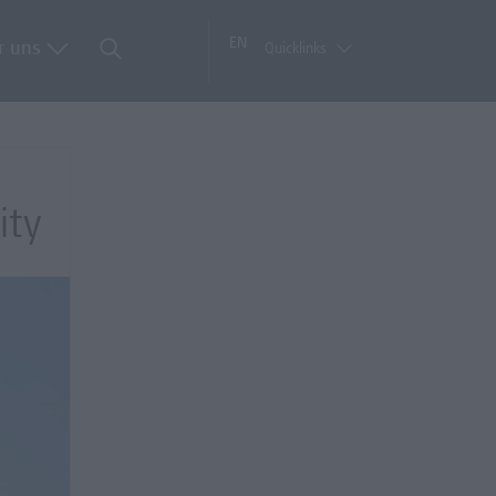
EN
r uns
Quicklinks
ity