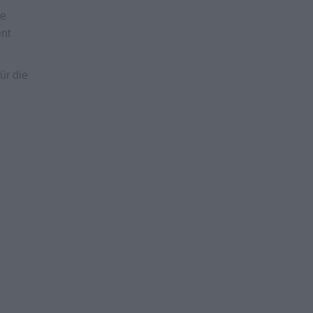
ie
ent
ür die