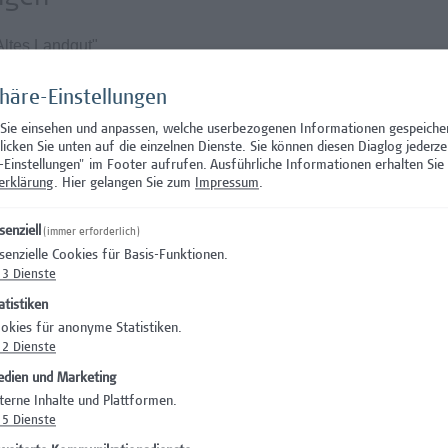
Altes Landgut"
Beschäftigungsausmaß von 39h/Woche und die Möglichkeit eines
rofessur
phäre-Einstellungen
ehaltssystem der Hochschule Campus Wien und hängt von den
 Sie einsehen und anpassen, welche userbezogenen Informationen gespeiche
 Für diese Position ist ein Entgelt von ab EUR 4.714,-- brutto
klicken Sie unten auf die einzelnen Dienste. Sie können diesen Diaglog jederze
-Einstellungen" im Footer aufrufen.
Ausführliche Informationen erhalten Sie 
, 39 Wochenstunden, bei 10 Jahren facheinschlägiger, anreche
erklärung
. Hier gelangen Sie zum
Impressum
.
ampus Wien unterliegt keinem Kollektivvertrag
senziell
(immer erforderlich)
senzielle Cookies für Basis-Funktionen.
3
Dienste
atistiken
okies für anonyme Statistiken.
am sowie ein abwechslungsreiches und spannendes Aufgabengeb
2
Dienste
inzubringen
dien und Marketing
icheres Arbeitsumfeld vor
terne Inhalte und Plattformen.
5
Dienste
Lehre