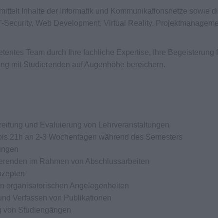
mittelt Inhalte der Informatik und Kommunikationsnetze sowie d
IT-Security, Web Development, Virtual Reality, Projektmanagem
entes Team durch Ihre fachliche Expertise, Ihre Begeisterung f
ng mit Studierenden auf Augenhöhe bereichern.
reitung und Evaluierung von Lehrveranstaltungen
 bis 21h an 2-3 Wochentagen während des Semesters
ungen
ierenden im Rahmen von Abschlussarbeiten
nzepten
n organisatorischen Angelegenheiten
und Verfassen von Publikationen
ng von Studiengängen