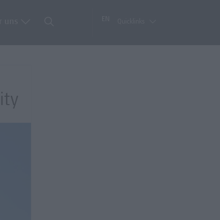
EN
r uns
Quicklinks
ity