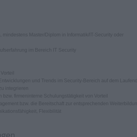
indestens Master/Diplom in Informatik/IT-Security oder
fserfahrung im Bereich IT Security
Vorteil
n Entwicklungen und Trends im Security-Bereich auf dem Laufen
zu integrieren
 bzw. firmeninterne Schulungstätigkeit von Vorteil
agement bzw. die Bereitschaft zur entsprechenden Weiterbildu
ationsfähigkeit, Flexibilität
ngen