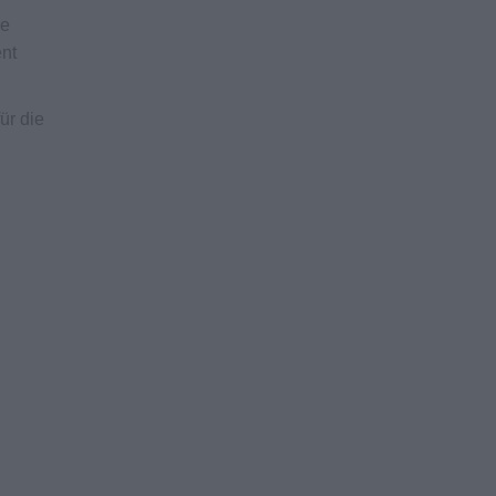
ie
ent
ür die