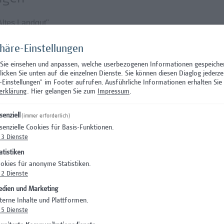
Altes Landgut"
Beschäftigungsausmaß von 39h/Woche und die Möglichkeit eines
rofessur
phäre-Einstellungen
ehaltssystem der Hochschule Campus Wien und hängt von den
 Sie einsehen und anpassen, welche userbezogenen Informationen gespeiche
 Für diese Position ist ein Entgelt von ab EUR 4.714,-- brutto
klicken Sie unten auf die einzelnen Dienste. Sie können diesen Diaglog jederze
-Einstellungen" im Footer aufrufen.
Ausführliche Informationen erhalten Sie 
, 39 Wochenstunden, bei 10 Jahren facheinschlägiger, anreche
erklärung
. Hier gelangen Sie zum
Impressum
.
ampus Wien unterliegt keinem Kollektivvertrag
senziell
(immer erforderlich)
senzielle Cookies für Basis-Funktionen.
3
Dienste
atistiken
okies für anonyme Statistiken.
am sowie ein abwechslungsreiches und spannendes Aufgabengeb
2
Dienste
inzubringen
dien und Marketing
icheres Arbeitsumfeld vor
terne Inhalte und Plattformen.
5
Dienste
Lehre