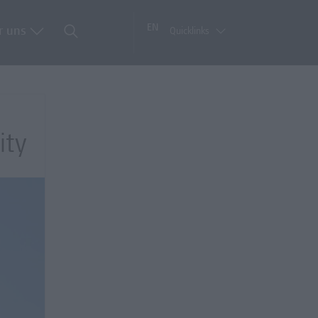
EN
r uns
Quicklinks
ity