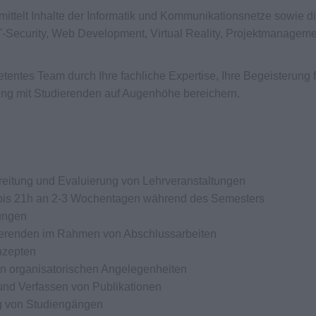
mittelt Inhalte der Informatik und Kommunikationsnetze sowie d
IT-Security, Web Development, Virtual Reality, Projektmanagem
entes Team durch Ihre fachliche Expertise, Ihre Begeisterung f
ng mit Studierenden auf Augenhöhe bereichern.
reitung und Evaluierung von Lehrveranstaltungen
 bis 21h an 2-3 Wochentagen während des Semesters
ungen
ierenden im Rahmen von Abschlussarbeiten
nzepten
n organisatorischen Angelegenheiten
und Verfassen von Publikationen
ng von Studiengängen