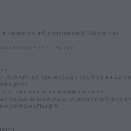
indestens Master/Diplom in Informatik/IT-Security oder
fserfahrung im Bereich IT Security
Vorteil
n Entwicklungen und Trends im Security-Bereich auf dem Laufen
zu integrieren
 bzw. firmeninterne Schulungstätigkeit von Vorteil
agement bzw. die Bereitschaft zur entsprechenden Weiterbildu
ationsfähigkeit, Flexibilität
ngen