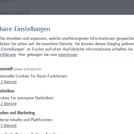
Altes Landgut"
Beschäftigungsausmaß von 39h/Woche und die Möglichkeit eines
rofessur
phäre-Einstellungen
ehaltssystem der Hochschule Campus Wien und hängt von den
 Sie einsehen und anpassen, welche userbezogenen Informationen gespeiche
 Für diese Position ist ein Entgelt von ab EUR 4.714,-- brutto
klicken Sie unten auf die einzelnen Dienste. Sie können diesen Diaglog jederze
-Einstellungen" im Footer aufrufen.
Ausführliche Informationen erhalten Sie 
, 39 Wochenstunden, bei 10 Jahren facheinschlägiger, anreche
erklärung
. Hier gelangen Sie zum
Impressum
.
ampus Wien unterliegt keinem Kollektivvertrag
senziell
(immer erforderlich)
senzielle Cookies für Basis-Funktionen.
3
Dienste
atistiken
okies für anonyme Statistiken.
am sowie ein abwechslungsreiches und spannendes Aufgabengeb
2
Dienste
inzubringen
dien und Marketing
icheres Arbeitsumfeld vor
terne Inhalte und Plattformen.
5
Dienste
Lehre