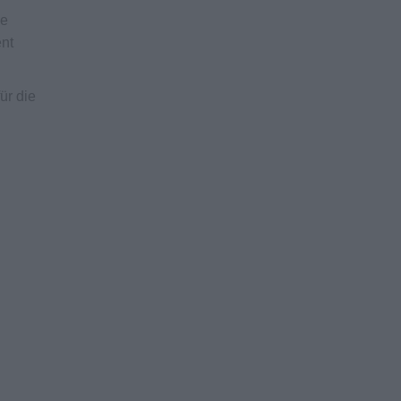
ie
ent
ür die