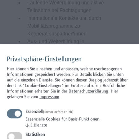
Laufende Weiterbildung und aktive
Teilnahme bei Fachtagungen
Internationale Kontakte u.a. durch
Mobilitätsprogramme zu
Kooperationspartner*innen
Aus- und Weiterbildung in
Hochschuldidaktik und E-Learning Support
Flexible Arbeitszeiten im Rahmen des
Privatsphäre-Einstellungen
Studienbetriebes und Home-Office gehören
Hier können Sie einsehen und anpassen, welche userbezogenen
zu unserem Alltag
Informationen gespeichert werden. Für Details klicken Sie unten
Ihr Arbeitsplatz ist optimal öffentlich, mit
auf die einzelnen Dienste. Sie können diesen Diaglog jederzeit über
den Link "Cookie-Einstellungen" im Footer aufrufen.
Ausführliche
Auto (Garage vorhanden) oder Fahrrad
Informationen erhalten Sie in der
Datenschutzerklärung
. Hier
erreichbar
gelangen Sie zum
Impressum
.
Sie erhalten Lebensmittelgutscheine, die
Sie neben der Mensa am Campus auch in
Essenziell
(immer erforderlich)
anderen Geschäften einlösen können
Essenzielle Cookies für Basis-Funktionen.
↓
3
Dienste
Wir tragen zur Förderung Ihrer Gesundheit
am Arbeitsplatz durch Angebote unseres
Statistiken