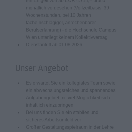
ein Entgelt von ab EUR 4.714,-- brutto
monatlich vorgesehen (Vollzeitbasis, 39
Wochenstunden, bei 10 Jahren
facheinschlägiger, anrechenbarer
Berufserfahrung) - die Hochschule Campus
Wien unterliegt keinem Kollektivvertrag
Dienstantritt ab 01.08.2026
Unser Angebot
Es erwartet Sie ein kollegiales Team sowie
ein abwechslungsreiches und spannendes
Aufgabengebiet mit viel Möglichkeit sich
inhaltlich einzubringen
Bei uns finden Sie ein stabiles und
sicheres Arbeitsumfeld vor
Großer Gestaltungsspielraum in der Lehre