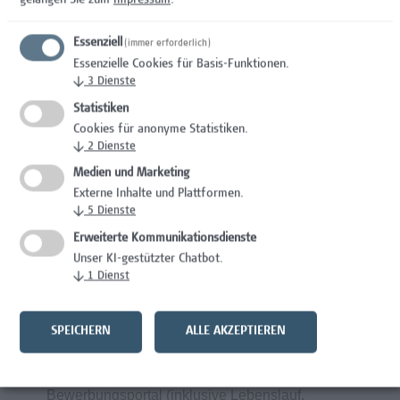
gelangen Sie zum
Impressum
.
Studierenden mit Kindern bzw.
Pflegeverpflichtungen um - z.B.
Essenziell
(immer erforderlich)
Kinderbetreuung an der Hochschule in den
Essenzielle Cookies für Basis-Funktionen.
Herbstferien
↓
3
Dienste
Statistiken
Cookies für anonyme Statistiken.
↓
2
Dienste
Wir wertschätzen Vielfalt und begrüßen daher
Medien und Marketing
alle Bewerbungen – unabhängig von
Externe Inhalte und Plattformen.
↓
5
Dienste
Geschlecht/ Geschlechtsidentität, Nationalität,
ethnischer und sozialer Herkunft, Behinderung,
Erweiterte Kommunikationsdienste
Unser KI-gestützter Chatbot.
sexueller Orientierung, Religion, Alter und
↓
1
Dienst
Elternschaft/ Betreuungs- bzw.
Pflegeverpflichtungen.
SPEICHERN
ALLE AKZEPTIEREN
Wir freuen uns auf Ihre aussagekräftigen
Bewerbungsunterlagen über unser Online-
Bewerbungsportal (inklusive Lebenslauf,