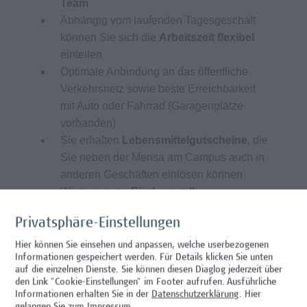
Team
Abhängig vom laufenden Tagesgeschäft
können Sie sich die
Arbeitszeit flexibel
einteilen
Optimale Anbindung an das öffentliche
Verkehrsnetz sowie beste Erreichbarkeit
mit Auto oder Fahrrad (Garagenplätze
vorhanden)
Sie erhalten
Lebensmittelgutscheine
, die
Sie neben der Mensa am Campus auch in
anderen Geschäften einlösen können
Wir tragen zur
Förderung Ihrer
Gesundheit am Arbeitsplatz
durch
Privatsphäre-Einstellungen
spezifische Angebote bei (Campus Vital)
Die Hochschule Campus Wien ist als
Hier können Sie einsehen und anpassen, welche userbezogenen
Informationen gespeichert werden. Für Details klicken Sie unten
familienfreundliche Hochschule
auf die einzelnen Dienste. Sie können diesen Diaglog jederzeit über
zertifiziert und setzt zahlreiche Maßnahmen
den Link "Cookie-Einstellungen" im Footer aufrufen.
Ausführliche
zur Unterstützung von Mitarbeitenden und
Informationen erhalten Sie in der
Datenschutzerklärung
. Hier