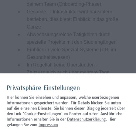
deinem Team (Onboarding-Phase)
Gesamte IT-Infrastruktur wird hausintern
betrieben, dies bietet Einblick in das große
Ganze
Abwechslungsreiche Tätigkeiten durch
spezielle Projekte mit den Studiengängen
Einblick in viele Spezial-Systeme (z.B. im
Gesundheitswesen)
Im Regelfall keine Überstunden -
Zeitausgleich auch über mehrere Tage
möglich
Möglichkeit zu 3 Wochen durchgehendem
Privatsphäre-Einstellungen
Urlaub
Hier können Sie einsehen und anpassen, welche userbezogenen
Arbeitsplatz im 10. Bezirk ist optimal
Informationen gespeichert werden. Für Details klicken Sie unten
auf die einzelnen Dienste. Sie können diesen Diaglog jederzeit über
öffentlich, mit Auto oder Fahrrad erreichbar
den Link "Cookie-Einstellungen" im Footer aufrufen.
Ausführliche
(Garagenplätze vorhanden)
Informationen erhalten Sie in der
Datenschutzerklärung
. Hier
Lebensmittelgutscheine und
gelangen Sie zum
Impressum
.
Mensaangebot vor Ort