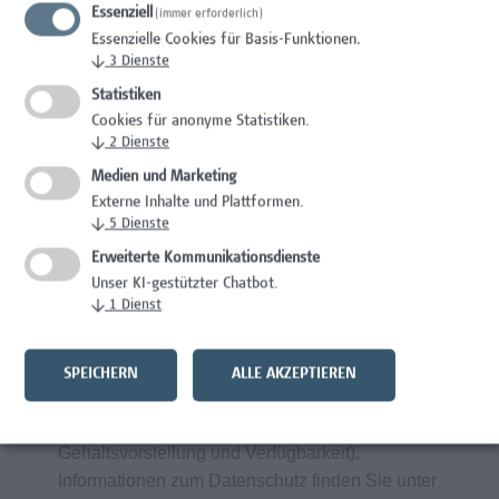
Essenziell
Gesundheitsfördernde Maßnahmen am
(immer erforderlich)
Essenzielle Cookies für Basis-Funktionen.
Arbeitsplatz durch spezifische Angebote
↓
3
Dienste
bei Campus Vital
Statistiken
Cookies für anonyme Statistiken.
↓
2
Dienste
Wir wertschätzen Vielfalt und begrüßen daher
alle Bewerbungen – unabhängig von
Medien und Marketing
Geschlecht/ Geschlechtsidentität, Nationalität,
Externe Inhalte und Plattformen.
↓
5
Dienste
ethnischer und sozialer Herkunft, Behinderung,
sexueller Orientierung, Religion, Alter und
Erweiterte Kommunikationsdienste
Elternschaft/ Betreuungs- bzw.
Unser KI-gestützter Chatbot.
↓
1
Dienst
Pflegeverpflichtungen.
Frau
Sabine Beranek
freut sich auf Ihre
SPEICHERN
ALLE AKZEPTIEREN
aussagekräftigen Bewerbungsunterlagen über
unser Online-Bewerbungsportal (inklusive
Gehaltsvorstellung und Verfügbarkeit).
Informationen zum Datenschutz finden Sie unter