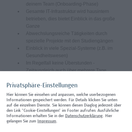
deinem Team (Onboarding-Phase)
Gesamte IT-Infrastruktur wird hausintern
betrieben, dies bietet Einblick in das große
Ganze
Abwechslungsreiche Tätigkeiten durch
spezielle Projekte mit den Studiengängen
Einblick in viele Spezial-Systeme (z.B. im
Gesundheitswesen)
Im Regelfall keine Überstunden -
Zeitausgleich auch über mehrere Tage
möglich
Möglichkeit zu 3 Wochen durchgehendem
Privatsphäre-Einstellungen
Urlaub
Hier können Sie einsehen und anpassen, welche userbezogenen
Arbeitsplatz im 10. Bezirk ist optimal
Informationen gespeichert werden. Für Details klicken Sie unten
auf die einzelnen Dienste. Sie können diesen Diaglog jederzeit über
öffentlich, mit Auto oder Fahrrad erreichbar
den Link "Cookie-Einstellungen" im Footer aufrufen.
Ausführliche
(Garagenplätze vorhanden)
Informationen erhalten Sie in der
Datenschutzerklärung
. Hier
Lebensmittelgutscheine und
gelangen Sie zum
Impressum
.
Mensaangebot vor Ort