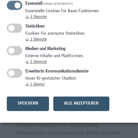
Essenziell
Gesundheitsfördernde Maßnahmen am
(immer erforderlich)
Essenzielle Cookies für Basis-Funktionen.
Arbeitsplatz durch spezifische Angebote
↓
3
Dienste
bei Campus Vital
Statistiken
Cookies für anonyme Statistiken.
↓
2
Dienste
Wir wertschätzen Vielfalt und begrüßen daher
alle Bewerbungen – unabhängig von
Medien und Marketing
Geschlecht/ Geschlechtsidentität, Nationalität,
Externe Inhalte und Plattformen.
↓
5
Dienste
ethnischer und sozialer Herkunft, Behinderung,
sexueller Orientierung, Religion, Alter und
Erweiterte Kommunikationsdienste
Elternschaft/ Betreuungs- bzw.
Unser KI-gestützter Chatbot.
↓
1
Dienst
Pflegeverpflichtungen.
Frau
Sabine Beranek
freut sich auf Ihre
SPEICHERN
ALLE AKZEPTIEREN
aussagekräftigen Bewerbungsunterlagen über
unser Online-Bewerbungsportal (inklusive
Gehaltsvorstellung und Verfügbarkeit).
Informationen zum Datenschutz finden Sie unter