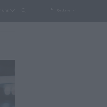
EN
r uns
Quicklinks