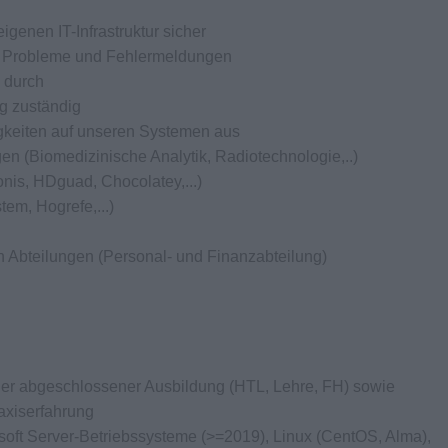
igenen IT-Infrastruktur sicher
en Probleme und Fehlermeldungen
 durch
ng zuständig
igkeiten auf unseren Systemen aus
en (Biomedizinische Analytik, Radiotechnologie,..)
onis, HDguad, Chocolatey,...)
tem, Hogrefe,...)
on Abteilungen (Personal- und Finanzabteilung)
scher abgeschlossener Ausbildung (HTL, Lehre, FH) sowie
axiserfahrung
soft Server-Betriebssysteme (>=2019), Linux (CentOS, Alma),