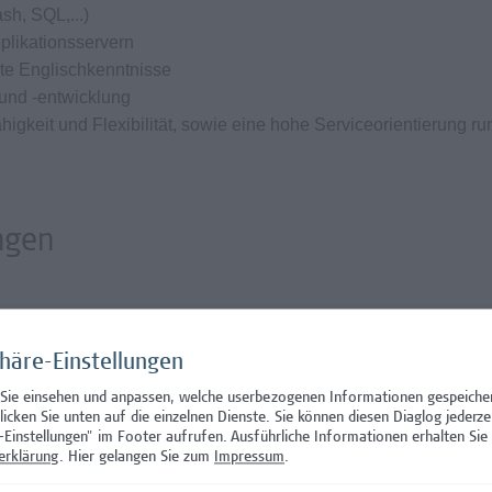
sh, SQL,...)
plikationsservern
te Englischkenntnisse
 und -entwicklung
gkeit und Flexibilität, sowie eine hohe Serviceorientierung r
ngen
ochenstunden nach Absprache
ehaltssystem der Hochschule Campus Wien und hängt von den
phäre-Einstellungen
. Das Mindestentgelt beträgt EUR 3.870,-- brutto monatlich
 Sie einsehen und anpassen, welche userbezogenen Informationen gespeiche
i 3 anrechenbaren Vordienstjahren, inkl. Zulage) - die Hochsc
klicken Sie unten auf die einzelnen Dienste. Sie können diesen Diaglog jederze
ktivvertrag
-Einstellungen" im Footer aufrufen.
Ausführliche Informationen erhalten Sie 
erklärung
. Hier gelangen Sie zum
Impressum
.