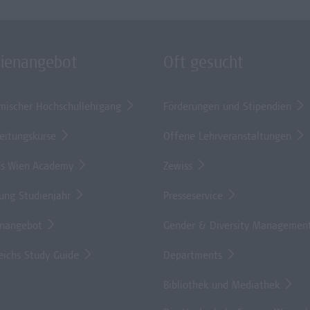
dienangebot
Oft gesucht
mischer Hochschullehrgang
Förderungen und Stipendien
eitungskurse
Offene Lehrveranstaltungen
s Wien Academy
Zewiss
lung Studienjahr
Presseservice
enangebot
Gender & Diversity Managemen
eichs Study Guide
Departments
Bibliothek und Mediathek