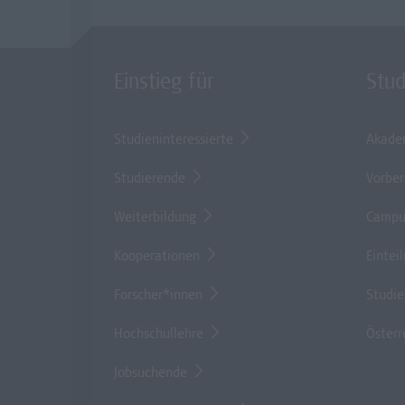
Einstieg für
Stu
Studieninteressierte
Akade
Studierende
Vorber
Weiterbildung
Campu
Kooperationen
Eintei
Forscher*innen
Studi
Hochschullehre
Österr
Jobsuchende