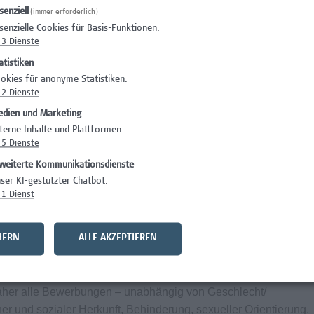
senziell
(immer erforderlich)
senzielle Cookies für Basis-Funktionen.
3
Dienste
atistiken
ildungen mit Zertifizierungen
okies für anonyme Statistiken.
nnen in deinem Team (Onboarding-Phase)
2
Dienste
ern betrieben, dies bietet Einblick in das große Ganze
dien und Marketing
h spezielle Projekte mit den Studiengängen
terne Inhalte und Plattformen.
z.B. im Gesundheitswesen)
5
Dienste
itausgleich auch über mehrere Tage möglich
weiterte Kommunikationsdienste
endem Urlaub
ser KI-gestützter Chatbot.
 öffentlich, mit Auto oder Fahrrad erreichbar (Garagenplätze
1
Dienst
gebot vor Ort
HERN
ALLE AKZEPTIEREN
Arbeitsplatz durch spezifische Angebote bei Campus Vital
daher alle Bewerbungen – unabhängig von Geschlecht/
cher und sozialer Herkunft, Behinderung, sexueller Orientierung,