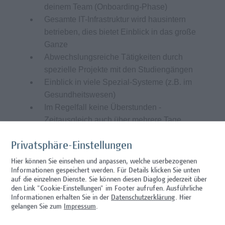
deinem Team (Onboarding-Phase)
Gesamte IT-Infrastruktur wird hausintern
betrieben, dies bietet Einblick in das große
Ganze
Abwechslungsreiche Tätigkeiten durch
spezielle Projekte mit den Studiengängen
Einblick in viele Spezial-Systeme (z.B. im
Gesundheitswesen)
Im Regelfall keine Überstunden -
Zeitausgleich auch über mehrere Tage
möglich
Möglichkeit zu 3 Wochen durchgehendem
Privatsphäre-Einstellungen
Urlaub
Hier können Sie einsehen und anpassen, welche userbezogenen
Arbeitsplatz im 10. Bezirk ist optimal
Informationen gespeichert werden. Für Details klicken Sie unten
auf die einzelnen Dienste. Sie können diesen Diaglog jederzeit über
öffentlich, mit Auto oder Fahrrad erreichbar
den Link "Cookie-Einstellungen" im Footer aufrufen.
Ausführliche
(Garagenplätze vorhanden)
Informationen erhalten Sie in der
Datenschutzerklärung
. Hier
Lebensmittelgutscheine und
gelangen Sie zum
Impressum
.
Mensaangebot vor Ort