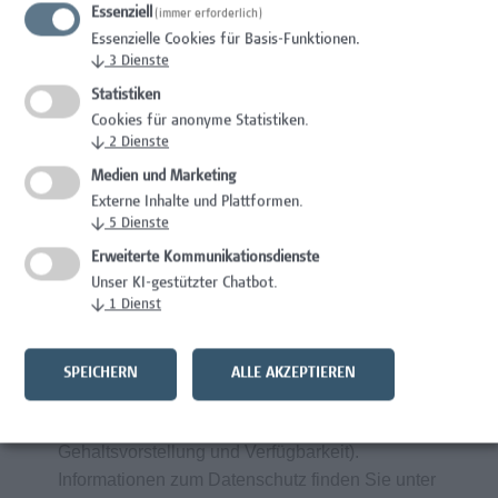
Essenziell
Gesundheitsfördernde Maßnahmen am
(immer erforderlich)
Essenzielle Cookies für Basis-Funktionen.
Arbeitsplatz durch spezifische Angebote
↓
3
Dienste
bei Campus Vital
Statistiken
Cookies für anonyme Statistiken.
↓
2
Dienste
Wir wertschätzen Vielfalt und begrüßen daher
alle Bewerbungen – unabhängig von
Medien und Marketing
Geschlecht/ Geschlechtsidentität, Nationalität,
Externe Inhalte und Plattformen.
↓
5
Dienste
ethnischer und sozialer Herkunft, Behinderung,
sexueller Orientierung, Religion, Alter und
Erweiterte Kommunikationsdienste
Elternschaft/ Betreuungs- bzw.
Unser KI-gestützter Chatbot.
↓
1
Dienst
Pflegeverpflichtungen.
Frau
Sabine Beranek
freut sich auf Ihre
SPEICHERN
ALLE AKZEPTIEREN
aussagekräftigen Bewerbungsunterlagen über
unser Online-Bewerbungsportal (inklusive
Gehaltsvorstellung und Verfügbarkeit).
Informationen zum Datenschutz finden Sie unter