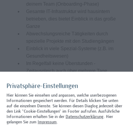
deinem Team (Onboarding-Phase)
Gesamte IT-Infrastruktur wird hausintern
betrieben, dies bietet Einblick in das große
Ganze
Abwechslungsreiche Tätigkeiten durch
spezielle Projekte mit den Studiengängen
Einblick in viele Spezial-Systeme (z.B. im
Gesundheitswesen)
Im Regelfall keine Überstunden -
Zeitausgleich auch über mehrere Tage
möglich
Möglichkeit zu 3 Wochen durchgehendem
Privatsphäre-Einstellungen
Urlaub
Hier können Sie einsehen und anpassen, welche userbezogenen
Arbeitsplatz im 10. Bezirk ist optimal
Informationen gespeichert werden. Für Details klicken Sie unten
auf die einzelnen Dienste. Sie können diesen Diaglog jederzeit über
öffentlich, mit Auto oder Fahrrad erreichbar
den Link "Cookie-Einstellungen" im Footer aufrufen.
Ausführliche
(Garagenplätze vorhanden)
Informationen erhalten Sie in der
Datenschutzerklärung
. Hier
Lebensmittelgutscheine und
gelangen Sie zum
Impressum
.
Mensaangebot vor Ort