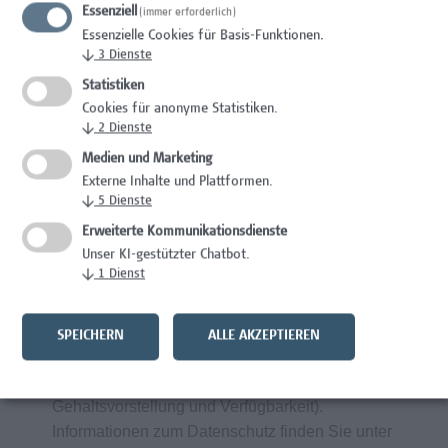
Essenziell
Gesundheitsfördernde Maßnahmen am
(immer erforderlich)
Essenzielle Cookies für Basis-Funktionen.
Arbeitsplatz durch spezifische Angebote
↓
3
Dienste
bei Campus Vital
Statistiken
Cookies für anonyme Statistiken.
↓
2
Dienste
Wir wertschätzen Vielfalt und begrüßen daher
alle Bewerbungen – unabhängig von
Medien und Marketing
Geschlecht/ Geschlechtsidentität, Nationalität,
Externe Inhalte und Plattformen.
↓
5
Dienste
ethnischer und sozialer Herkunft, Behinderung,
sexueller Orientierung, Religion, Alter und
Erweiterte Kommunikationsdienste
Elternschaft/ Betreuungs- bzw.
Unser KI-gestützter Chatbot.
↓
1
Dienst
Pflegeverpflichtungen.
Frau
Sabine Beranek
freut sich auf Ihre
SPEICHERN
ALLE AKZEPTIEREN
aussagekräftigen Bewerbungsunterlagen über
unser Online-Bewerbungsportal (inklusive
Gehaltsvorstellung und Verfügbarkeit).
Informationen zum Datenschutz finden Sie unter