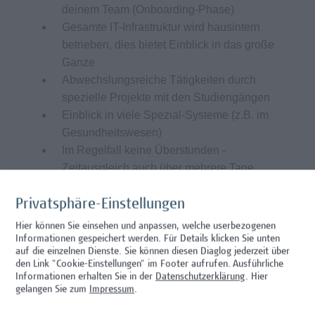
deinem Team (Onboarding-Phase)
Gesamte IT-Infrastruktur wird hausintern
betrieben, dies bietet Einblick in das große
Ganze
Abwechslungsreiche Tätigkeiten durch
spezielle Projekte mit den Studiengängen
Einblick in viele Spezial-Systeme (z.B. im
Gesundheitswesen)
Im Regelfall keine Überstunden -
Zeitausgleich auch über mehrere Tage
möglich
Möglichkeit zu 3 Wochen durchgehendem
Privatsphäre-Einstellungen
Urlaub
Hier können Sie einsehen und anpassen, welche userbezogenen
Arbeitsplatz im 10. Bezirk ist optimal
Informationen gespeichert werden. Für Details klicken Sie unten
auf die einzelnen Dienste. Sie können diesen Diaglog jederzeit über
öffentlich, mit Auto oder Fahrrad erreichbar
den Link "Cookie-Einstellungen" im Footer aufrufen.
Ausführliche
(Garagenplätze vorhanden)
Informationen erhalten Sie in der
Datenschutzerklärung
. Hier
Lebensmittelgutscheine und
gelangen Sie zum
Impressum
.
Mensaangebot vor Ort