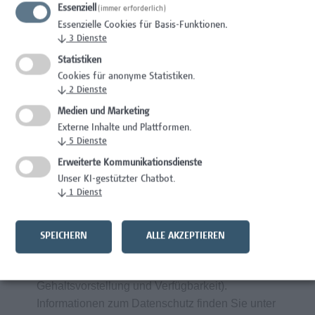
Essenziell
Gesundheitsfördernde Maßnahmen am
(immer erforderlich)
Essenzielle Cookies für Basis-Funktionen.
Arbeitsplatz durch spezifische Angebote
↓
3
Dienste
bei Campus Vital
Statistiken
Cookies für anonyme Statistiken.
↓
2
Dienste
Wir wertschätzen Vielfalt und begrüßen daher
alle Bewerbungen – unabhängig von
Medien und Marketing
Geschlecht/ Geschlechtsidentität, Nationalität,
Externe Inhalte und Plattformen.
↓
5
Dienste
ethnischer und sozialer Herkunft, Behinderung,
sexueller Orientierung, Religion, Alter und
Erweiterte Kommunikationsdienste
Elternschaft/ Betreuungs- bzw.
Unser KI-gestützter Chatbot.
↓
1
Dienst
Pflegeverpflichtungen.
Frau
Sabine Beranek
freut sich auf Ihre
SPEICHERN
ALLE AKZEPTIEREN
aussagekräftigen Bewerbungsunterlagen über
unser Online-Bewerbungsportal (inklusive
Gehaltsvorstellung und Verfügbarkeit).
Informationen zum Datenschutz finden Sie unter