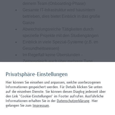
deinem Team (Onboarding-Phase)
Gesamte IT-Infrastruktur wird hausintern
betrieben, dies bietet Einblick in das große
Ganze
Abwechslungsreiche Tätigkeiten durch
spezielle Projekte mit den Studiengängen
Einblick in viele Spezial-Systeme (z.B. im
Gesundheitswesen)
Im Regelfall keine Überstunden -
Zeitausgleich auch über mehrere Tage
möglich
Möglichkeit zu 3 Wochen durchgehendem
Privatsphäre-Einstellungen
Urlaub
Hier können Sie einsehen und anpassen, welche userbezogenen
Arbeitsplatz im 10. Bezirk ist optimal
Informationen gespeichert werden. Für Details klicken Sie unten
auf die einzelnen Dienste. Sie können diesen Diaglog jederzeit über
öffentlich, mit Auto oder Fahrrad erreichbar
den Link "Cookie-Einstellungen" im Footer aufrufen.
Ausführliche
(Garagenplätze vorhanden)
Informationen erhalten Sie in der
Datenschutzerklärung
. Hier
Lebensmittelgutscheine und
gelangen Sie zum
Impressum
.
Mensaangebot vor Ort