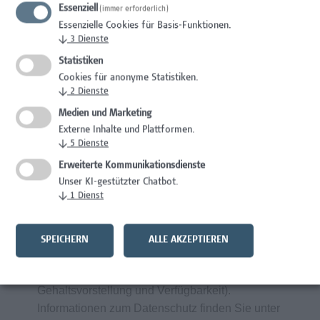
Essenziell
Gesundheitsfördernde Maßnahmen am
(immer erforderlich)
Essenzielle Cookies für Basis-Funktionen.
Arbeitsplatz durch spezifische Angebote
↓
3
Dienste
bei Campus Vital
Statistiken
Cookies für anonyme Statistiken.
↓
2
Dienste
Wir wertschätzen Vielfalt und begrüßen daher
alle Bewerbungen – unabhängig von
Medien und Marketing
Geschlecht/ Geschlechtsidentität, Nationalität,
Externe Inhalte und Plattformen.
↓
5
Dienste
ethnischer und sozialer Herkunft, Behinderung,
sexueller Orientierung, Religion, Alter und
Erweiterte Kommunikationsdienste
Elternschaft/ Betreuungs- bzw.
Unser KI-gestützter Chatbot.
↓
1
Dienst
Pflegeverpflichtungen.
Frau
Sabine Beranek
freut sich auf Ihre
SPEICHERN
ALLE AKZEPTIEREN
aussagekräftigen Bewerbungsunterlagen über
unser Online-Bewerbungsportal (inklusive
Gehaltsvorstellung und Verfügbarkeit).
Informationen zum Datenschutz finden Sie unter