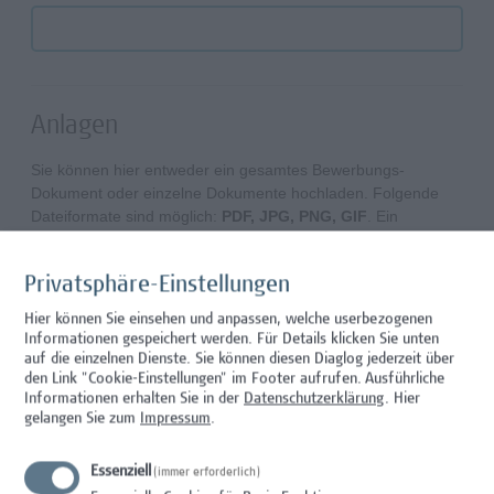
Anlagen
Sie können hier entweder ein gesamtes Bewerbungs-
Dokument oder einzelne Dokumente hochladen. Folgende
Dateiformate sind möglich:
PDF, JPG, PNG, GIF
. Ein
Einzeldokument darf die Größe von 15 MB nicht
überschreiten. Bitte laden Sie keine PDF-Dokumente hoch,
Privatsphäre-Einstellungen
die mit einem Passwort- oder Schreibschutz versehen sind.
Hier können Sie einsehen und anpassen, welche userbezogenen
Foto
Informationen gespeichert werden. Für Details klicken Sie unten
auf die einzelnen Dienste. Sie können diesen Diaglog jederzeit über
den Link "Cookie-Einstellungen" im Footer aufrufen.
Ausführliche
Datei hochladen
Informationen erhalten Sie in der
Datenschutzerklärung
. Hier
gelangen Sie zum
Impressum
.
Anschreiben
Essenziell
Datei hochladen
(immer erforderlich)