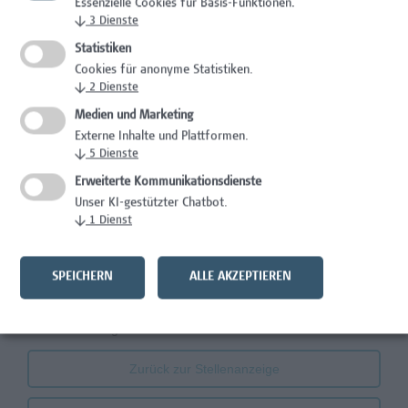
Essenzielle Cookies für Basis-Funktionen.
↓
3
Dienste
Lebenslauf / Komplette Unterlagen
*
Statistiken
Datei hochladen
Cookies für anonyme Statistiken.
↓
2
Dienste
Weitere Anlage
Medien und Marketing
Datei hochladen
Externe Inhalte und Plattformen.
↓
5
Dienste
Zeugnisse und Diplome
Erweiterte Kommunikationsdienste
Unser KI-gestützter Chatbot.
Datei hochladen
↓
1
Dienst
SPEICHERN
ALLE AKZEPTIEREN
Ich habe die Information zur
Datenschutzerklärung
zur
Kenntnis genommen.
Zurück zur Stellenanzeige